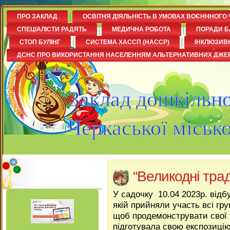
ПРО ЗАКЛАД
ОСВІТНЯ ДІЯЛЬНІСТЬ В УМОВАХ ВОЄНННОГО 
СПЕЦІАЛІСТИ РАДЯТЬ
МЕДИЧНА РОБОТА
ПОРАДИ Б
СТОП БУЛІНГ
СИСТЕМА ХАССП (НАССР)
ІНКЛЮЗИВ
ДСНС ПРО ВИКОРИСТАННЯ НАСЕЛЕННЯМ АЛЬТЕРНАТИВНИХ ДЖЕ
Заклад дошкільно
Черкаської міськ
“Великодні трад
У садочку 10.04 2023р. відб
якій прийняли участь всі гру
щоб продемонструвати свої т
підготувала свою експозицію