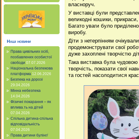
власноруч.
У виставці були представлен
великодні кошики, прикраси, 
Багато уваги було приділено
виробу.
Діти з нетерпінням очікувал
Наші новини
продемонструвати свої робо
Права цивільних осіб,
дуже захоплені творчістю ді
позбавлених особистої
Така виставка була чудовою
свободи
07.07.2026
творчість, показати свої нав
Національна безпекова
платформа
12.06.2026
та гостей насолодитися крас
Безпека на дорозі
29.04.2026
Мінна небезпека
14.04.2026
Фізичні покарання – як
вплива.ть на дітей
07.04.2026
Спільна дитина-спільна
відповідальність
07.04.2026
Права дитини булінг/