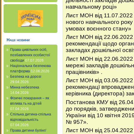
діяльності закладів дошкі
навчальному році»
Лист МОН від 11.07.2022
нового навчального року
умовах воєнного стану»
Лист МОН від 22.06.2022
Наші новини
рекомендації щодо органі
закладах дошкільної освіт
Права цивільних осіб,
позбавлених особистої
Лист МОН від 22.06.202
свободи
07.07.2026
мережі закладів дошкільно
Національна безпекова
працівників» .
платформа
12.06.2026
Безпека на дорозі
Лист МОН від 03.06.2022
29.04.2026
рекомендацї впроваджен
Мінна небезпека
керівника (директора) за
14.04.2026
Фізичні покарання – як
Постанова КМУ від 26.0
вплива.ть на дітей
до порядків, затверджени
07.04.2026
України від 10 квітня 201
Спільна дитина-спільна
відповідальність
№ 957».
07.04.2026
Лист МОН від 25.04.2022
Права дитини булінг/