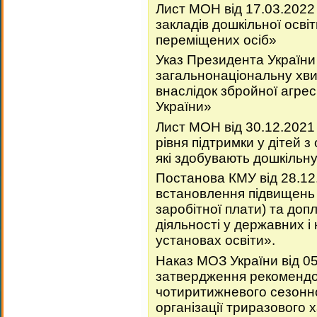
Лист МОН від 17.03.202
закладів дошкільної освіт
переміщених осіб»
Указ Президента України
загальнонаціональну хв
внаслідок збройної агрес
України»
Лист МОН від 30.12.202
рівня підтримки у дітей 
які здобувають дошкільну
Постанова КМУ від 28.12
встановлення підвищень 
заробітної плати) та допл
діяльності у державних і
установах освіти».
Наказ МОЗ України від 0
затвердження рекомендо
чотиритижневого сезонн
організації триразового х