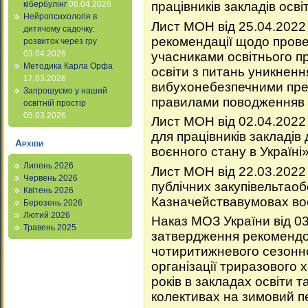
працівників закладів осві
кібербулінг
06.04.2026
Нейропсихологія в
Лист МОН від 25.04.2022
дитячому садочку:
рекомендації щодо прове
розвиток через гру
03.04.2026
учасниками освітнього п
Методика Карла Орфа
освіти з питань уникнен
17.03.2026
вибухонебезпечними пре
Запрошуємо у наший
правилами поводженняв 
освітній простір
05.03.2026
Лист МОН від 02.04.2022
для працівників закладів 
Архіви
воєнного стану в Україні»
Липень 2026
Лист МОН від 22.03.202
Червень 2026
публічних закупівельтао
Квітень 2026
Казначействавумовах во
Березень 2026
Лютий 2026
Наказ МОЗ України від 0
Травень 2025
затвердження рекомендо
чотиритижневого сезонн
організації триразового х
років в закладах освіти 
колективах на зимовий п