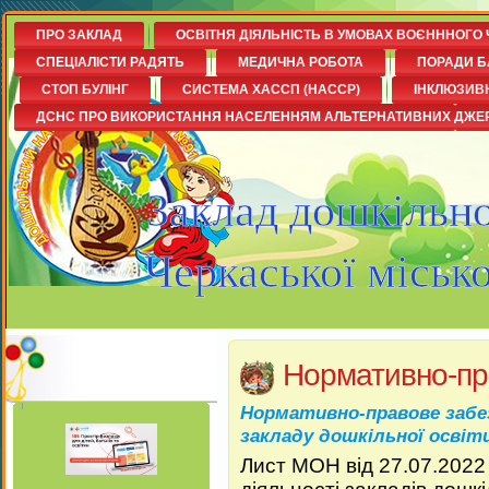
ПРО ЗАКЛАД
ОСВІТНЯ ДІЯЛЬНІСТЬ В УМОВАХ ВОЄНННОГО 
СПЕЦІАЛІСТИ РАДЯТЬ
МЕДИЧНА РОБОТА
ПОРАДИ Б
СТОП БУЛІНГ
СИСТЕМА ХАССП (НАССР)
ІНКЛЮЗИВ
ДСНС ПРО ВИКОРИСТАННЯ НАСЕЛЕННЯМ АЛЬТЕРНАТИВНИХ ДЖЕ
Заклад дошкільно
Черкаської міськ
Нормативно-пр
Нормативно-правове забез
закладу дошкільної освіт
Лист МОН від 27.07.2022