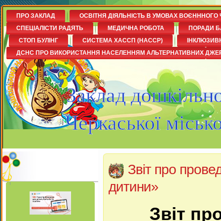
ПРО ЗАКЛАД
ОСВІТНЯ ДІЯЛЬНІСТЬ В УМОВАХ ВОЄНННОГО 
СПЕЦІАЛІСТИ РАДЯТЬ
МЕДИЧНА РОБОТА
ПОРАДИ Б
СТОП БУЛІНГ
СИСТЕМА ХАССП (НАССР)
ІНКЛЮЗИВ
ДСНС ПРО ВИКОРИСТАННЯ НАСЕЛЕННЯМ АЛЬТЕРНАТИВНИХ ДЖЕ
Заклад дошкільно
Черкаської міськ
Звіт про прове
дитини»
Звіт пр