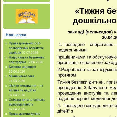
«Тижня бе
дошкільно
закладі (ясла-садок) 
Наші новини
26.04.2
Права цивільних осіб,
1.Проведено оперативно
позбавлених особистої
педагогічними
свободи
07.07.2026
працівниками та обслугову
Національна безпекова
організації означеного заходу
платформа
12.06.2026
Безпека на дорозі
2.Розроблено та затверджено
29.04.2026
протягом
Мінна небезпека
14.04.2026
Тижня безпеки дитини, призн
Фізичні покарання – як
проведення. 3.Залучено ме
вплива.ть на дітей
проведення виступів та лек
07.04.2026
надання першої медичної до
Спільна дитина-спільна
відповідальність
4. Проведено конкурс дитяч
07.04.2026
дітей“ з
Права дитини булінг/