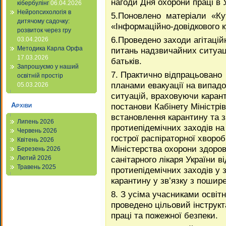
нагоди Дня охорони праці в У
кібербулінг
06.04.2026
Нейропсихологія в
5.Поновлено матеріали «Кут
дитячому садочку:
«Інформаційно-довідкового к
розвиток через гру
6.Проведено заходи агітацій
03.04.2026
Методика Карла Орфа
питань надзвичайних ситуаці
17.03.2026
батьків.
Запрошуємо у наший
7. Практично відпрацьовано 
освітній простір
планами евакуації на випад
05.03.2026
ситуацій, враховуючи каран
Архіви
постанови Кабінету Міністрі
встановлення карантину та 
Липень 2026
протиепідемічних заходів на
Червень 2026
гострої распіраторної хворо
Квітень 2026
Міністерства охорони здоров
Березень 2026
санітарного лікаря України 
Лютий 2026
Травень 2025
протиепідемічних заходів у 
карантину у зв’язку з пошир
8. З усіма учасниками освіт
проведено цільовий інструк
праці та пожежної безпеки.