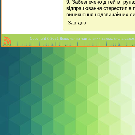
9. Забезпечено дітей в груп
відпрацювання стереотипів п
виникнення надзвичайних си
Зав.днз 
Copyright © 2021 Дошкільний навчальний заклад (ясла-садок) 