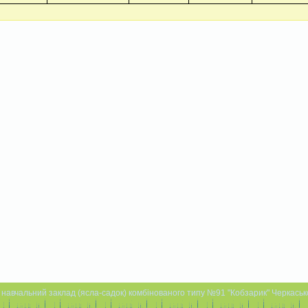
навчальний заклад (ясла-садок) комбінованого типу №91 "Кобзарик" Черкаської 