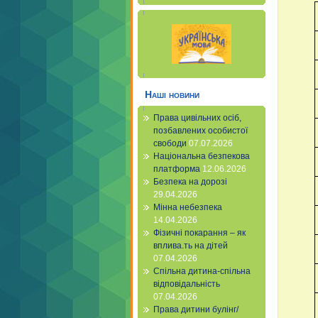
Наші новини
Права цивільних осіб,
позбавлених особистої
свободи
07.07.2026
Національна безпекова
платформа
12.06.2026
Безпека на дорозі
29.04.2026
Мінна небезпека
14.04.2026
Фізичні покарання – як
вплива.ть на дітей
07.04.2026
Спільна дитина-спільна
відповідальність
07.04.2026
Права дитини булінг/