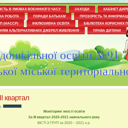
НІСТЬ В УМОВАХ ВОЄНННОГО ЧАСУ
ЗАХОДИ
КАБІНЕТ ДИР
НА РОБОТА
ПОРАДИ БАТЬКАМ
ПРОЗОРІСТЬ ТА ІНФОРМАЦ
П (НАССР)
ІНКЛЮЗИВНА ОСВІТА
БІБЛІОТЕКА КОРИСНИХ 
ННЯМ АЛЬТЕРНАТИВНИХ ДЖЕРЕЛ ЖИВЛЕННЯ
ПРАВА ДИТИНИ
 дошкільної освіти №91 
кої міської територіальн
ІІІ квартал
л
Завантажити
Моніторинг якості освіти
За ІІІ квартал 2020-2021 навчального року
ВІСТІ З ГРУП за 2020 – 2021 н.р.