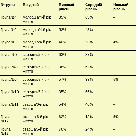
№групи
Вік дітей
Високий
Середній
Низький
рівень
рівень
рівень
Група№4
молодша/4-й рік
35%
65%
–
життя
Група№5
молодша/4-й рік
52%
48%
–
життя
Група№6
молодша/4-й рік
40%
56%
4%
життя
Група №7
середня/5-й рік
63%
37%
–
життя
Група №8
середня/5-й рік
38%
62%
–
життя
Група№9
середня/5-й рік
57%
38%
5%
життя
Група№10
середня/5-й рік
35%
65%
–
життя
Група№11
старша/6-й рік
54%
46%
–
життя
Група
старша 6-й рік
62%
13%
5%
№12
життя
Група
старша/6-й рік
76%
24%
–
№13
життя