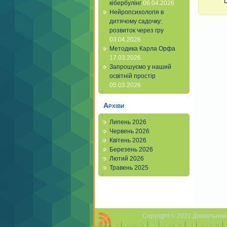
кібербулінг
06.04.2026
Нейропсихологія в
дитячому садочку:
розвиток через гру
03.04.2026
Методика Карла Орфа
17.03.2026
Запрошуємо у наший
освітній простір
05.03.2026
Архіви
Липень 2026
Червень 2026
Квітень 2026
Березень 2026
Лютий 2026
Травень 2025
Copyright © 2021 Дошкільний 