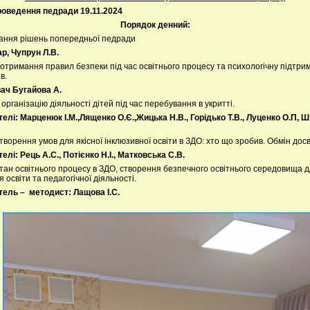
оведення педради 19.11.2024
Порядок денний:
ання рішень попередньої педради
р, Чупрун Л.В.
отримання правил безпеки під час освітнього процесу та психологічну підтрим
в.
ач Бугайова А.
організацію діяльності дітей під час перебування в укритті.
елі: Марценюк І.М.,Лященко О.Є.,Жицька Н.В., Горідько Т.В., Луценко О.П, 
ворення умов для якісної інклюзивної освіти в ЗДО: хто що зробив. Обмін дос
елі:
Рець А.С., Потієнко Н.І., Матковська С.В.
тан освітнього процесу в ЗДО, створення безпечного освітнього середовища 
 освіти та педагогічної діяльності.
ель – методист: Лащова І.С.