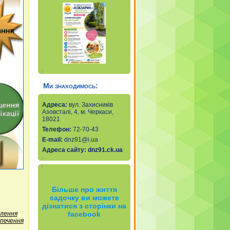
Ми знаходимось:
Адреса:
вул. Захисників
Азовсталі, 4, м. Черкаси,
18021
Телефон:
72-70-43
Е-mail
:
dnz91@i.ua
Адреса сайту:
dnz91.ck.ua
Більше про життя
садочку ви можете
дізнатися з сторінки на
facebook
алення
зпечення