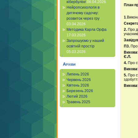
кібербулінг
06.04.2026
План пр
Нейропсихологія в
дитячому садочку:
1
.Викон
розвиток через гру
Секрета
03.04.2026
2.
Про д
Методика Карла Орфа
учасникі
17.03.2026
Завідув
Запрошуємо у наший
П3.
Про 
освітній простір
05.03.2026
Виховат
Є.Л.
4.
Про ст
Архіви
Виховат
Липень 2026
5.
Про с
здобуття
Червень 2026
Квітень 2026
Виховат
Березень 2026
Лютий 2026
Травень 2025