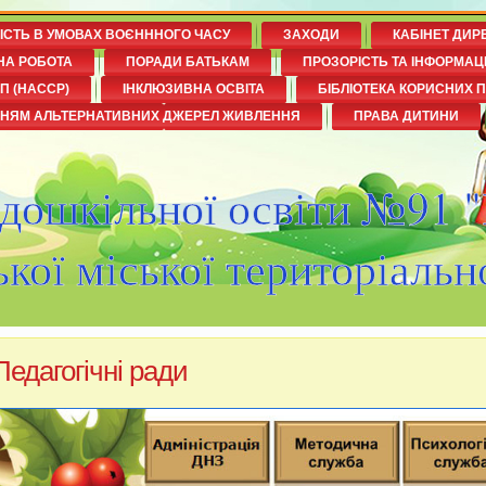
НІСТЬ В УМОВАХ ВОЄНННОГО ЧАСУ
ЗАХОДИ
КАБІНЕТ ДИР
НА РОБОТА
ПОРАДИ БАТЬКАМ
ПРОЗОРІСТЬ ТА ІНФОРМАЦ
П (НАССР)
ІНКЛЮЗИВНА ОСВІТА
БІБЛІОТЕКА КОРИСНИХ 
ННЯМ АЛЬТЕРНАТИВНИХ ДЖЕРЕЛ ЖИВЛЕННЯ
ПРАВА ДИТИНИ
 дошкільної освіти №91 
кої міської територіальн
Педагогічні ради