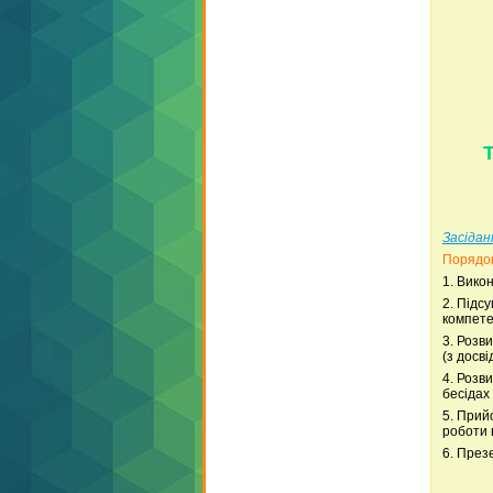
Засідан
Порядок
1. Вико
2. Підс
компете
3. Розв
(з досві
4. Розв
бесідах 
5. Прий
роботи 
6. През