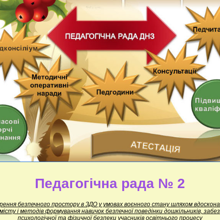
Педагогічна рада № 2
ення безпечного простору в ЗДО у умовах воєнного стану шляхом вдоскон
місту і методів формування навичок безпечної поведінки дошкільників, забе
психологічної та фізичної безпеки учасників освітнього процесу