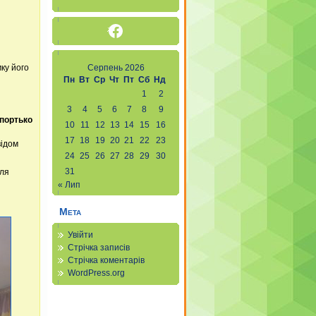
Facebook
ку його
Серпень 2026
Пн
Вт
Ср
Чт
Пт
Сб
Нд
1
2
3
4
5
6
7
8
9
Шпортько
10
11
12
13
14
15
16
17
18
19
20
21
22
23
відом
24
25
26
27
28
29
30
31
для
« Лип
Мета
Увійти
Стрічка записів
Стрічка коментарів
WordPress.org