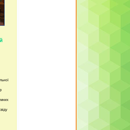
й
льної
ор
емних
свіду