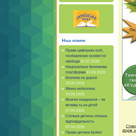
Наші новини
Права цивільних осіб,
позбавлених особистої
свободи
07.07.2026
Національна безпекова
платформа
12.06.2026
Безпека на дорозі
29.04.2026
Мінна небезпека
14.04.2026
Фізичні покарання – як
вплива.ть на дітей
07.04.2026
Спільна дитина-спільна
відповідальність
Створ
07.04.2026
форм, з
Права дитини булінг/