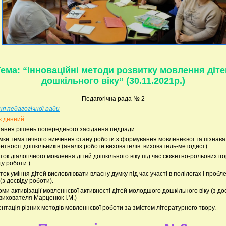
Тема: “Інноваційні методи розвитку мовлення діте
дошкільного віку” (30.11.2021р.)
Педагогічна рада № 2
ня педагогічної ради
 денний:
нання рішень попереднього засідання педради.
умки тематичного вивчення стану роботи з формування мовленнєвої та пізнава
нтності дошкільників (аналіз роботи вихователів: вихователь-методист).
иток діалогічного мовлення дітей дошкільного віку під час сюжетно-рольових іг
ду роботи ).
иток уміння дітей висловлювати власну думку під час участі в полілогах і пробл
(з досвіду роботи).
оми активізації мовленнєвої активності дітей молодшого дошкільного віку (з до
вихователя Марценюк І.М.)
ентація різних методів мовленнєвої роботи за змістом літературного твору.