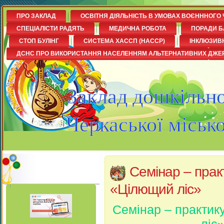
ПРО ЗАКЛАД
ОСВІТНЯ ДІЯЛЬНІСТЬ В УМОВАХ ВОЄНННОГО 
СПЕЦІАЛІСТИ РАДЯТЬ
МЕДИЧНА РОБОТА
ПОРАДИ Б
СТОП БУЛІНГ
СИСТЕМА ХАССП (НАССР)
ІНКЛЮЗИВ
ДСНС ПРО ВИКОРИСТАННЯ НАСЕЛЕННЯМ АЛЬТЕРНАТИВНИХ ДЖЕ
Заклад дошкільно
Черкаської міськ
Семінар – прак
«Цілющий ліс»
Семінар – практик
ліс