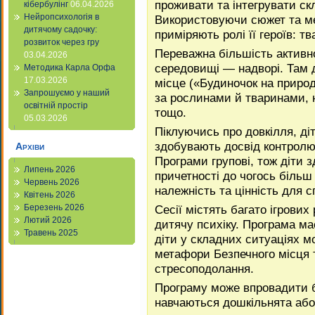
проживати та інтегрувати ск
кібербулінг
06.04.2026
Нейропсихологія в
Використовуючи сюжет та мет
дитячому садочку:
приміряють ролі її героїв: т
розвиток через гру
Переважна більшість активн
03.04.2026
середовищі — надворі. Там 
Методика Карла Орфа
17.03.2026
місце («Будиночок на природ
Запрошуємо у наший
за рослинами й тваринами, 
освітній простір
тощо.
05.03.2026
Піклуючись про довкілля, ді
здобувають досвід контролю
Архіви
Програми групові, тож діти з
Липень 2026
причетності до чогось більш
Червень 2026
належність та цінність для с
Квітень 2026
Сесії містять багато ігрових
Березень 2026
Лютий 2026
дитячу психіку. Програма ма
Травень 2025
діти у складних ситуаціях 
метафори Безпечного місця 
стресоподолання.
Програму може впровадити б
навчаються дошкільнята або