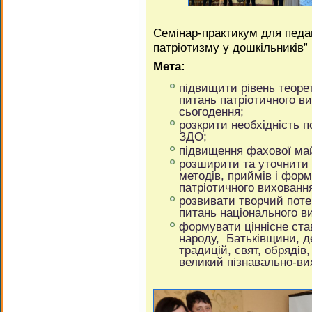
Семінар-практикум для педа
патріотизму у дошкільників”
Мета:
підвищити рівень теорет
питань патріотичного в
сьогодення;
розкрити необхідність 
ЗДО;
підвищення фахової май
розширити та уточнити 
методів, приймів і форм
патріотичного вихованн
розвивати творчий потен
питань національного в
формувати ціннісне ста
народу, Батьківщини, д
традицій, свят, обрядів,
великий пізнавально-ви