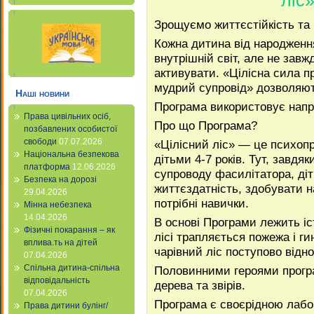
Зрощуємо життєстійкість та 
Кожна дитина від народженн
внутрішній світ, але не зав
активувати. «Цілісна сила п
мудрий супровід» дозволяют
Наші новини
Програма використовує напр
Права цивільних осіб,
Про що Програма?
позбавлених особистої
свободи
07.07.2026
«Цілісний ліс» — це психоп
Національна безпекова
дітьми 4-7 років. Тут, завдя
платформа
12.06.2026
супроводу фасилітатора, ді
Безпека на дорозі
життєздатність, здобувати н
29.04.2026
потрібні навички.
Мінна небезпека
14.04.2026
В основі Програми лежить іс
Фізичні покарання – як
лісі трапляється пожежа і ги
вплива.ть на дітей
чарівний ліс поступово відн
07.04.2026
Спільна дитина-спільна
Половинними героями програм
відповідальність
дерева та звірів.
07.04.2026
Програма є своєрідною лабор
Права дитини булінг/