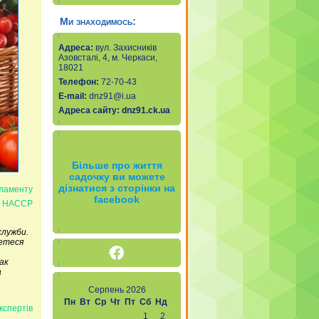
Ми знаходимось:
Адреса:
вул. Захисників
Азовсталі, 4, м. Черкаси,
18021
Телефон:
72-70-43
Е-mail
:
dnz91@i.ua
Адреса сайту:
dnz91.ck.ua
Більше про життя
садочку ви можете
дізнатися з сторінки на
гламенту
facebook
и НАССР
служби.
метеся
Facebook
ак
а
Серпень 2026
Пн
Вт
Ср
Чт
Пт
Сб
Нд
кспертів
1
2