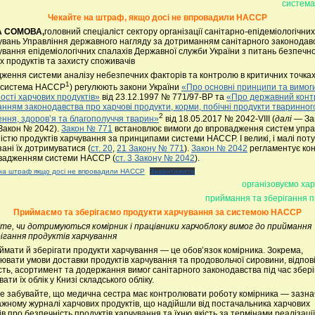
систем
Чекайте на штраф, якщо досі не впровадили НАССР
А СОМОВА,
головний спеціаліст сектору організації санітарно-епідеміологічних
увань Управління державного нагляду за дотриманням санітарного законодав
ування епідеміологічних спалахів Державної служби України з питань безпечно
х продуктів та захисту споживачів
ження системи аналізу небезпечних факторів та контролю в критичних точка
1
система НАССР
) регулюють закони України
«Про основні принципи та вимог
ості харчових продуктів»
від 23.12.1997 № 771/97-ВР та
«Про державний конт
нням законодавства про харчові продукти, корми, побічні продукти тваринног
2
ння, здоров’я та благополуччя тварин»
від 18.05.2017 № 2042-VIII (
далі
— За
Закон № 2042).
Закон № 771
встановлює вимоги до впровадження систем упра
істю продуктів харчування за принципами системи НАССР. І великі, і малі пот
зані їх дотримуватися (
ст. 20
,
21 Закону № 771
).
Закон № 2042
регламентує ко
вадженням системи НАССР (
ст. 3 Закону № 2042
).
на штраф якщо досі не впровадили НАССР
Завантажити
організовуємо ха
приймання та зберігання п
Приймаємо та зберігаємо продукти харчування за системою НАССР
те, чи дотримуються комірник і працівники харчоблоку вимог до приймання
ігання продуктів харчування
иймати й зберігати продукти харчування — це обов’язок комірника. Зокрема,
ювати умови доставки продуктів харчування та продовольчої сировини, відпов
ість, асортимент та додержання вимог санітарного законодавства під час збері
ати їх облік у Книзі складського обліку.
е забувайте, що медична сестра має контролювати роботу комірника — зазна
жному журналі харчових продуктів, що надійшли від постачальника харчових
в про безпечність продуктів харчування та їхню якість за термінами реалізації