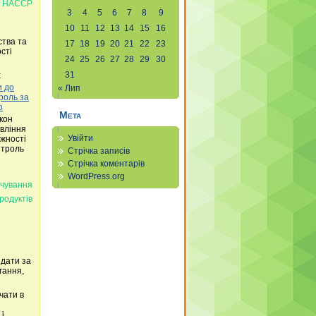
а НАССР
3
4
5
6
7
8
9
10
11
12
13
14
15
16
ства та
17
18
19
20
21
22
23
сті
24
25
26
27
28
29
30
31
х
и до
« Лип
роль за
о
Мета
кон
вління
Увійти
ужності
нтроль
Стрічка записів
Стрічка коментарів
WordPress.org
рчування
родуктів
ідати за
гання,
чати в
 і