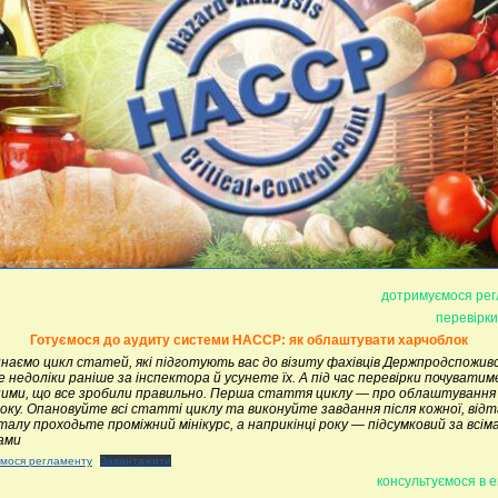
дотримуємося ре
перевірк
Готуємося до аудиту сис­теми НАССР: як облаштувати харчоблок
наємо цикл статей, які підготують вас до візиту фахівців Держпродспожив
 недоліки раніше за інспектора й усунете їх. А під час перевірки почувати
ими, що все зробили правильно. Перша стаття циклу — про облаштування
оку. Опановуйте всі статті циклу та виконуйте завдання після кожної, відт
алу проходьте проміжний мінікурс, а наприкінці року — підсумковий за всім
ами
мося регламенту
Завантажити
консультуємося в е