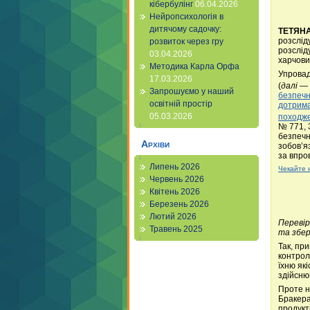
кібербулінг
06.04.2026
Нейропсихологія в
дитячому садочку:
ТЕТЯН
розслід
розвиток через гру
розслід
03.04.2026
харчови
Методика Карла Орфа
Упровад
17.03.2026
(
далі
— 
Запрошуємо у наший
безпечн
освітній простір
дотрима
05.03.2026
походже
№ 771, 
безпечн
Архіви
зобов’я
за впро
Липень 2026
Чекайте 
Червень 2026
Квітень 2026
Березень 2026
Лютий 2026
Перевір
Травень 2025
та збер
Так, пр
контрол
їхню як
здійснюв
Проте н
Бракера
продукті