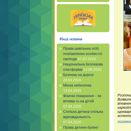
Наші новини
Права цивільних осіб,
позбавлених особистої
свободи
07.07.2026
Національна безпекова
платформа
12.06.2026
Безпека на дорозі
29.04.2026
Мінна небезпека
14.04.2026
Розпочи
Фізичні покарання – як
Виявите
вплива.ть на дітей
впевнен
07.04.2026
харчобл
щокварт
Спільна дитина-спільна
аспект
відповідальність
дотримує
07.04.2026
Права дитини булінг/