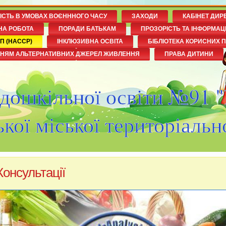
НІСТЬ В УМОВАХ ВОЄНННОГО ЧАСУ
ЗАХОДИ
КАБІНЕТ ДИР
НА РОБОТА
ПОРАДИ БАТЬКАМ
ПРОЗОРІСТЬ ТА ІНФОРМАЦ
П (НАССР)
ІНКЛЮЗИВНА ОСВІТА
БІБЛІОТЕКА КОРИСНИХ 
ННЯМ АЛЬТЕРНАТИВНИХ ДЖЕРЕЛ ЖИВЛЕННЯ
ПРАВА ДИТИНИ
 дошкільної освіти №91 
кої міської територіальн
Консультації