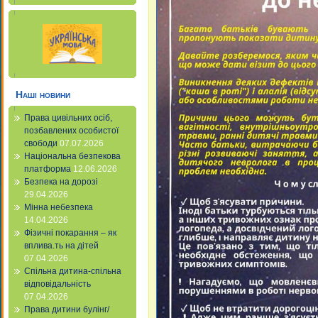
Наші новини
Права цивільних осіб,
позбавлених особистої
свободи
07.07.2026
Національна безпекова
платформа
12.06.2026
Безпека на дорозі
29.04.2026
Мінна небезпека
14.04.2026
Фізичні покарання – як
вплива.ть на дітей
07.04.2026
Спільна дитина-спільна
відповідальність
07.04.2026
Права дитини булінг/