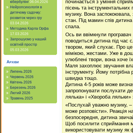
починається з уміння сприйм
кібербулінг
06.04.2026
пісень та інструментальних п
Нейропсихологія в
дитячому садочку:
музику. Вона заспокоювала,
розвиток через гру
стан. Під мамин спів дитина 
03.04.2026
спала.
Методика Карла Орфа
Ось ви ввімкнули програвач 
17.03.2026
Запрошуємо у наший
поводиться дитина під час 
освітній простір
твором, який слухає. Про це
05.03.2026
мімікою, жестами. Уже в дош
улюблені твори, вона хоче їх
Архіви
Маля захоплює звучання вла
інструменту. Йому потрібна р
Липень 2026
Червень 2026
швидка тощо.
Квітень 2026
Дитина 4-5 років може визн
Березень 2026
запропонувати послухати дек
Лютий 2026
лялька» і «Хвороба ляльки»
Травень 2025
«Послухай уважно музику, – 
може розповісти». Реакція н
безпосередня, дитина звичай
Щоб посилити сприймання м
використовувати музику як 