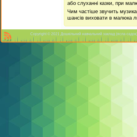
або слуханні казки, при малю
Чим частіше звучить музика
шансів виховати в малюка л
Copyright © 2021 Дошкільний навчальний заклад (ясла-садок) 