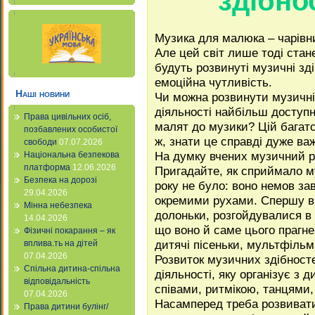
здібно
Музика для малюка – чарівни
Але цей світ лише тоді стан
будуть розвинуті музичні зд
емоційна чутливість.
Наші новини
Чи можна розвинути музичні 
діяльності найбільш доступн
Права цивільних осіб,
малят до музики? Цій багат
позбавлених особистої
ж, знати це справді дуже ва
свободи
07.07.2026
На думку вчених музичний р
Національна безпекова
платформа
12.06.2026
Пригадайте, як сприймало м
Безпека на дорозі
року не було: воно немов з
29.04.2026
окремими рухами. Спершу ви
Мінна небезпека
долоньки, розгойдувалися в 
14.04.2026
що воно й саме цього прагне
Фізичні покарання – як
дитячі пісеньки, мультфільм
вплива.ть на дітей
07.04.2026
Розвиток музичних здібност
Спільна дитина-спільна
діяльності, яку організує з 
відповідальність
співами, ритмікою, танцями,
07.04.2026
Насамперед треба розвивати
Права дитини булінг/