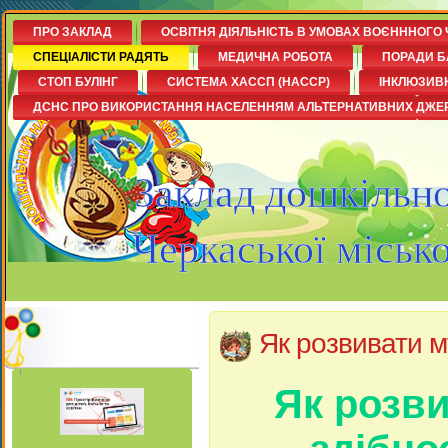
ПРО ЗАКЛАД
ОСВІТНЯ ДІЯЛЬНІСТЬ В УМОВАХ ВОЄНННОГО 
СПЕЦІАЛІСТИ РАДЯТЬ
МЕДИЧНА РОБОТА
ПОРАДИ Б
СТОП БУЛІНГ
СИСТЕМА ХАССП (НАССР)
ІНКЛЮЗИВ
ДСНС ПРО ВИКОРИСТАННЯ НАСЕЛЕННЯМ АЛЬТЕРНАТИВНИХ ДЖЕ
Заклад дошкільно
Черкаської міськ
Як розвивати м
Як розви