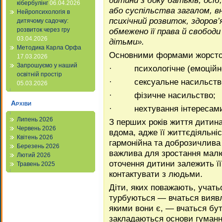
кібербулінг
06.04.2026
або суспільства загалом, в
Нейропсихологія в
психіч­ний розвиток, здоров
дитячому садочку:
обмежено її права й свобо
розвиток через гру
03.04.2026
дітьми».
Методика Карла Орфа
Основними формами жорстоко
17.03.2026
Запрошуємо у наший
· психологічне (емоційне
освітній простір
· сексуальне насильств
05.03.2026
· фізичне насильство;
Архіви
· нехтування інтересами 
Липень 2026
З перших років життя дитина
Червень 2026
вдома, адже її життєдіяльніс
Квітень 2026
гармонійна та доброзичлива
Березень 2026
важлива для зростання малю
Лютий 2026
оточення дитини залежить її 
Травень 2025
контактувати з людьми.
Діти, яких поважають, учать
турбуються — вчаться ви­явл
якими вони є, — вчаться бу
закладаються основи гуманних