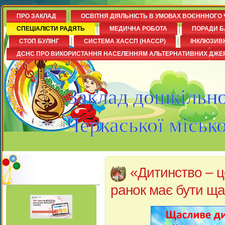
ПРО ЗАКЛАД
ОСВІТНЯ ДІЯЛЬНІСТЬ В УМОВАХ ВОЄНННОГО 
СПЕЦІАЛІСТИ РАДЯТЬ
МЕДИЧНА РОБОТА
ПОРАДИ Б
СТОП БУЛІНГ
СИСТЕМА ХАССП (НАССР)
ІНКЛЮЗИВ
ДСНС ПРО ВИКОРИСТАННЯ НАСЕЛЕННЯМ АЛЬТЕРНАТИВНИХ ДЖЕ
Заклад дошкільно
Черкаської міськ
«Дитинство – ц
ранок має бути щ