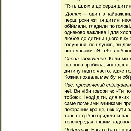
П’ять шляхів до серця дити
Дотик
— один із найважлив
перші роки життя дитині необ
обіймали, гладили по голові
однаково важлива і для хлоп
любов до дитини цього віку 
голубіння, поцілун­ків, ви д
ніж словами «Я тебе люблю
Слова заохочення.
Коли ми х
що вона зробила, чого досяг
дитину надто часто, адже то
Кожна похвала має бути об
Час, присвячений спілкуван
неї. Ви ніби гово­рите: «Ти 
тобою». Іноді діти, для яких
саме поганими вчинками прив
покараним краще, ніж бути з
тані, потрібно приділяти час
телепередач, іншим задовол
Подарунок.
Багато батьків в