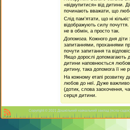
«відкупитися» від дитини. Ді
починають вважати, що любо
Слід пам’ятати, що ні кількіс
відображують силу почуття.
не в обмін, а просто так.
Допомога.
Кожного дня діти 
запитаннями, проханнями п
почути за­питання та відпові
Якщо дорослі допомагають ди
дитини наповнюється любов’
дити­ну, така допомога її не 
На кожному етапі розвитку 
любов до неї. Дуже важ­лив
(дотик, слова заохочення, ча
серця дитини.
Copyright © 2021 Дошкільний навчальний заклад (ясла-садок) 