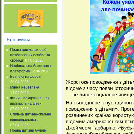
Наші новини
Права цивільних осіб,
позбавлених особистої
свободи
07.07.2026
Національна безпекова
платформа
12.06.2026
Безпека на дорозі
Жорстоке поводження з дітьм
29.04.2026
відоме з часу появи історич
Мінна небезпека
14.04.2026
— не лише соціальне явище,
Фізичні покарання – як
На сьогодні не існує єдиног
вплива.ть на дітей
поводження з дітьми». Про­те
07.04.2026
розвинених країнах користу
Спільна дитина-спільна
відповідальність
відомим американським псих
07.04.2026
Джеймсом Гарбаріно:
«Будь-
Права дитини булінг/
дитини з боку батьків, осіб,