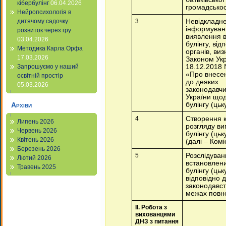
кібербулінг
06.04.2026
громадськос
Нейропсихологія в
3
Невідкладн
дитячому садочку:
інформуванн
розвиток через гру
виявлення 
03.04.2026
булінгу, від
Методика Карла Орфа
органів, ви
17.03.2026
Законом Укр
18.12.2018 
Запрошуємо у наший
«Про внесе
освітній простір
до деяких
05.03.2026
законодавчи
України щод
булінгу (ць
Архіви
4
Створення ко
Липень 2026
розгляду ви
Червень 2026
булінгу (ць
Квітень 2026
(далі – Комі
Березень 2026
5
Розслідуван
Лютий 2026
встановлени
Травень 2025
булінгу (ць
відповідно 
законодавст
межах повн
ІІ. Робота з
вихованцями
ДНЗ з питання