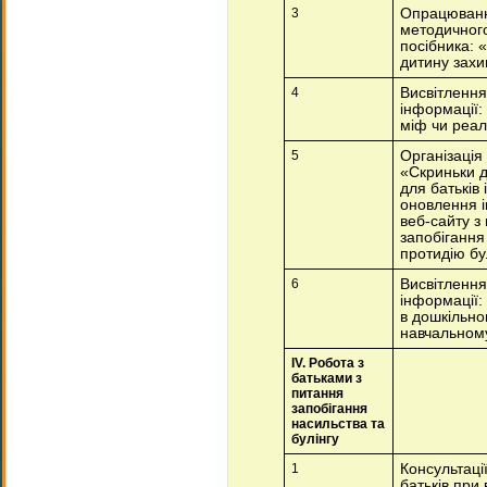
3
Опрацюван
методичног
посібника: 
дитину зах
4
Висвітлення
інформації:
міф чи реал
5
Організація
«Скриньки д
для батьків 
оновлення 
веб-сайту з
запобігання
протидію бул
6
Висвітлення
інформації
в дошкільн
навчальному
ІV. Робота з
батьками з
питання
запобігання
насильства та
булінгу
1
Консультаці
батьків при 