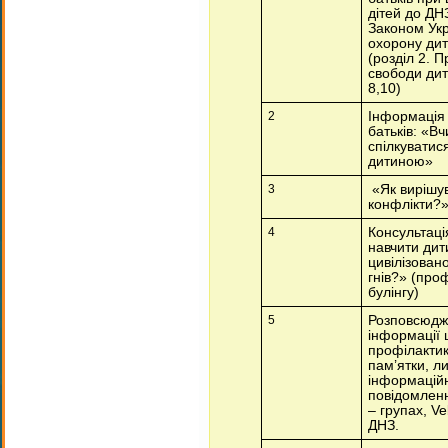
дітей до ДНЗ
Законом Ук
охорону ди
(розділ 2. П
свободи дит
8,10)
2
Інформація
батьків: «В
спілкуватися
дитиною»
3
«Як вирішув
конфлікти?
4
Консультаці
навчити дит
цивілізован
гнів?» (про
булінгу)
5
Розповсюдж
інформації
профілактик
пам’ятки, л
інформаційн
повідомленн
– групах, Ve
ДНЗ.