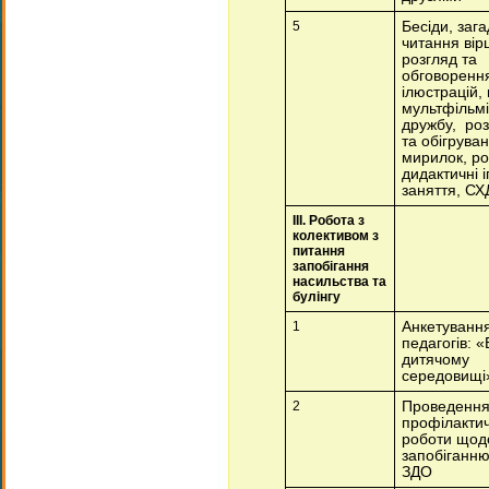
5
Бесіди, зага
читання вірш
розгляд та
обговоренн
ілюстрацій,
мультфільмі
дружбу, ро
та обігрува
мирилок, ро
дидактичні і
заняття, СХ
ІІІ. Робота з
колективом з
питання
запобігання
насильства та
булінгу
1
Анкетуванн
педагогів: «
дитячому
середовищі
2
Проведенн
профілакти
роботи щод
запобіганню
ЗДО