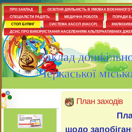
ПРО ЗАКЛАД
ОСВІТНЯ ДІЯЛЬНІСТЬ В УМОВАХ ВОЄНННОГО 
СПЕЦІАЛІСТИ РАДЯТЬ
МЕДИЧНА РОБОТА
ПОРАДИ Б
СТОП БУЛІНГ
СИСТЕМА ХАССП (НАССР)
ІНКЛЮЗИВ
ДСНС ПРО ВИКОРИСТАННЯ НАСЕЛЕННЯМ АЛЬТЕРНАТИВНИХ ДЖЕ
Заклад дошкільно
Черкаської міськ
План заходів
Пла
щодо запобіганн