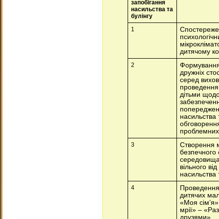
запобігання
насильства та
булінгу
1
Спостереже
психологіч
мікроклімат
дитячому ко
2
Формування
дружніх стос
серед вихов
проведення 
дітьми щод
забезпечен
попередже
насильства т
обговоренн
проблемних
3
Створення 
безпечного 
середовища
вільного від
насильства 
4
Проведення
дитячих мал
«Моя сім’я»
мрії» – «Ра
друзями»