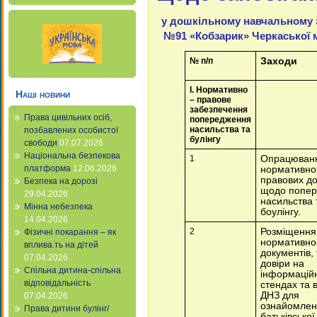
у дошкільному навчальному з
№91 «Кобзарик» Черкаської м
№
п/п
Заходи
І. Нормативно
Наші новини
– правове
забезпечення
Права цивільних осіб,
попередження
насильства та
позбавлених особистої
булінгу
свободи
07.07.2026
Національна безпекова
1
Опрацюван
платформа
12.06.2026
нормативно
правових до
Безпека на дорозі
щодо попе
29.04.2026
насильства 
Мінна небезпека
боулінгу.
14.04.2026
2
Розміщення
Фізичні покарання – як
нормативно
вплива.ть на дітей
документів,
07.04.2026
довіри на
Спільна дитина-спільна
інформацій
відповідальність
стендах та в
ДНЗ для
07.04.2026
ознайомлен
Права дитини булінг/
батьківської