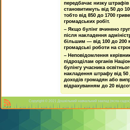
передбачає низку штрафів 
становитимуть від 50 до 1
тобто від 850 до 1700 гриве
громадських робіт.
– Якщо булінг вчинено гру
після накладення адмініст
більшим — від 100 до 200 м
громадські роботи на строк
– Неповідомлення керівни
підрозділам органів Націон
булінгу учасника освітньо
накладення штрафу від 50 
доходів громадян або випр
відрахуванням до 20 відсот
Copyright © 2021 Дошкільний навчальний заклад (ясла-садок) 