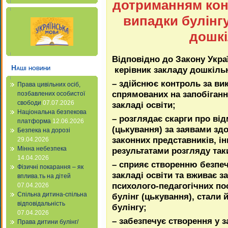
дотриманням конф
випадки булінгу
дошкі
Відповідно до Закону Україн
Наші новини
керівник закладу дошкільн
– здійснює контроль за ви
Права цивільних осіб,
спрямованих на запобіганн
позбавлених особистої
свободи
07.07.2026
закладі освіти;
Національна безпекова
– розглядає скарги про від
платформа
12.06.2026
(цькування) за заявами здоб
Безпека на дорозі
законних представників, ін
29.04.2026
Мінна небезпека
результатами розгляду таки
14.04.2026
– сприяє створенню безпеч
Фізичні покарання – як
закладі освіти та вживає з
вплива.ть на дітей
психолого-педагогічних по
07.04.2026
Спільна дитина-спільна
булінг (цькування), стали 
відповідальність
булінгу;
07.04.2026
– забезпечує створення у з
Права дитини булінг/