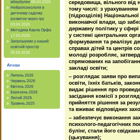
середовища, вільного від н
кібербулінг
06.04.2026
Нейропсихологія в
тому числі: з урахуванням
дитячому садочку:
(підрозділів) Національної
розвиток через гру
виконавчої влади, що забе
03.04.2026
державну політику у сфері
Методика Карла Орфа
у системі центральних орг
17.03.2026
формування та реалізує де
Запрошуємо у наший
освітній простір
справах дітей та центрів со
05.03.2026
молоді розробляє, затвер
спрямованих на запобіганн
Архіви
закладі освіти;
– розглядає заяви про вип
Липень 2026
Червень 2026
освіти, їхніх батьків, зако
Квітень 2026
видає рішення про проведе
Березень 2026
засідання комісії з розгля
Лютий 2026
прийняття рішення за резу
Травень 2025
та вживає відповідних захо
– забезпечує виконання за
психолого-педагогічних по
булінг, стали його свідкам
(цькування);