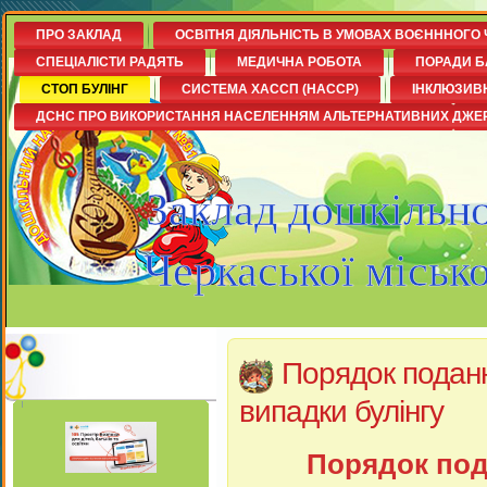
ПРО ЗАКЛАД
ОСВІТНЯ ДІЯЛЬНІСТЬ В УМОВАХ ВОЄНННОГО 
СПЕЦІАЛІСТИ РАДЯТЬ
МЕДИЧНА РОБОТА
ПОРАДИ Б
СТОП БУЛІНГ
СИСТЕМА ХАССП (НАССР)
ІНКЛЮЗИВ
ДСНС ПРО ВИКОРИСТАННЯ НАСЕЛЕННЯМ АЛЬТЕРНАТИВНИХ ДЖЕ
Заклад дошкільно
Черкаської міськ
Порядок поданн
випадки булінгу
Порядок под