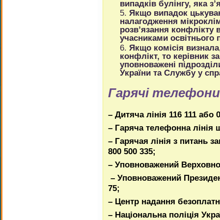
випадків булінгу, яка з’
Якщо випадок цькуван
налагодження мікроклім
розв’язання конфлікту 
учасниками освітнього 
Якщо комісія визнала,
конфлікт, то керівник з
уповноважені підрозділи
України та Службу у спр
Гарячі телефони
– Дитяча лінія 116 111 або 0
– Гаряча телефонна лінія щ
– Гарячая лінія з питань з
800 500 335;
– Уповноважений Верховної
– Уповноважений Президент
75;
– Центр надання безоплатно
– Національна поліція Укр