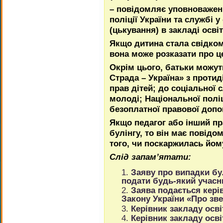
– повідомляє уповноважен
поліції України та службі 
(цькування) в закладі освіт
Якщо дитина стала свідком 
вона може розказати про ц
Окрім цього, батьки можут
Страда – Україна» з протиді
прав дітей; до соціальної с
молоді; Національної поліц
безоплатної правової допо
Якщо педагог або інший пр
булінгу, то він має повідо
того, чи поскаржилась йому
Слід запам’ятати:
Заяву про випадки бул
подати будь-який учасни
Заява подається кері
Закону України «Про зв
Керівник закладу осві
Керівник закладу осв