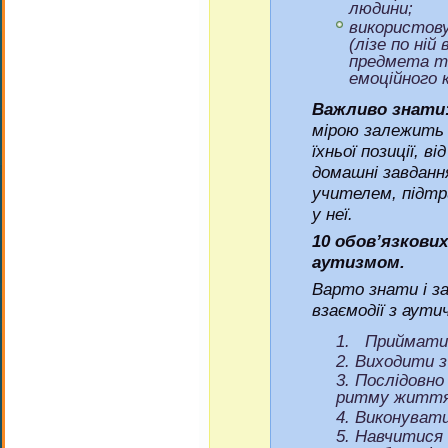
людини;
використову
(лізе по ній
предмета то
емоційного 
Важливо знати
мірою залежить 
їхньої позиції, 
домашні завданн
учителем, підтр
у неї.
10 обов’язкови
аутизмом.
Варто знати і з
взаємодії з аут
Приймати д
Виходити з
Послідовно
ритму життя
Виконувати
Навчитися 