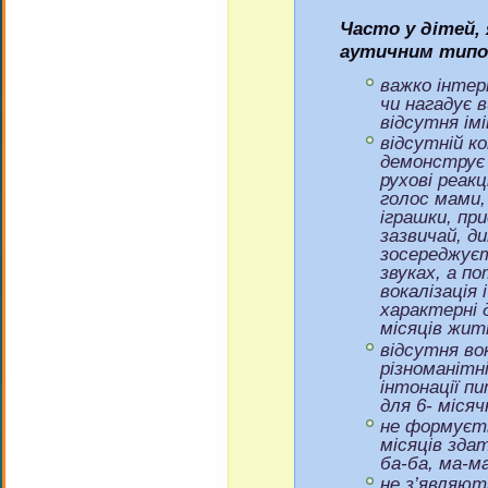
Часто у дітей,
аутичним типом
важко інтер
чи нагадує 
відсутня імі
відсутній к
демонструє 
рухові реакц
голос мами, 
іграшки, пр
зазвичай, д
зосереджуєт
звуках, а по
вокалізація 
характерні д
місяців жит
відсутня во
різноманітні
інтонації пи
для 6- міся
не формуєт
місяців зда
ба-ба, ма-ма
не з’являют