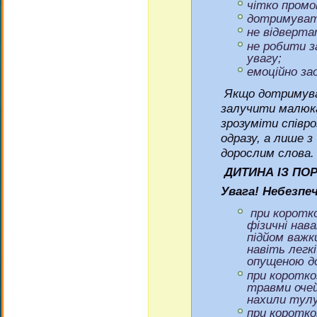
чітко промо
дотримувати
не відверта
не робити з
увагу;
емоційно за
Якщо дотримува
залучити малюка
зрозуміти співр
одразу, а лише з
дорослим слова.
ДИТИНА ІЗ ПО
Увага! Небезпе
при коротк
фізичні нав
підйом важки
навіть легкі
опущеною до
при коротко
травми очей
нахили тулу
при коротко