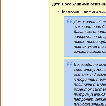
Діти з особливими освітні
Інклюзія – вимога час
Демократичні зм
зумовили нове ба
багатьох сталих
заперечення ста
нових тенденцій,
певних умов та 
ознака нашого с
Вочевидь, не оми
спеціальну. Як п
останні 7-8 рокі
історичний термі
політичні та іде
розвиток систем
підтримуватися п
патронат церкви
психофізичними