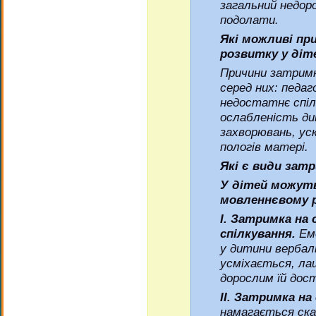
загальний недор
подолати.
Які можливі пр
розвитку у діт
Причини затримк
серед них: педаг
недостатнє спіл
ослабленість ди
захворювань, ус
пологів матері.
Які є види зат
У дітей можуть
мовленнєвому 
І. Затримка на 
спілкування.
Емо
у дитини вербал
усміхається, лащ
дорослим їй дос
ІI. Затримка на
намагається ска