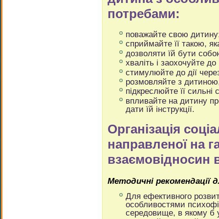
потребами:
поважайте свою дитину
сприймайте її такою, як
дозволяти їй бути собо
хваліть і заохочуйте до 
стимулюйте до дії через
розмовляйте з дитиною, 
підкреслюйте її сильні 
впливайте на дитину п
дати їй інструкції.
Організація соціа
направленої на г
взаємовідносин в
Методичні рекомендації д
Для ефективного розвитк
особливостями психофі
середовище, в якому б 