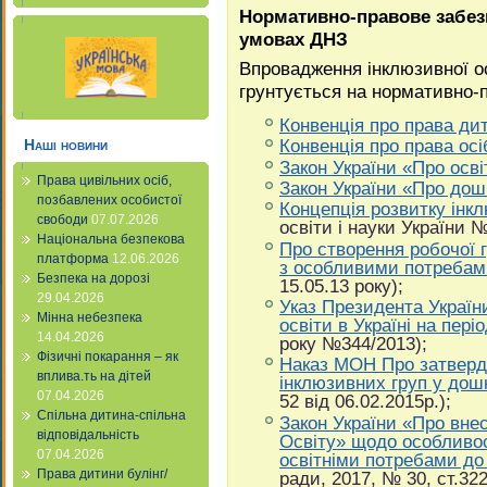
Нормативно-правове забез
умовах ДНЗ
Впровадження інклюзивної ос
грунтується на нормативно-п
Конвенція про права ди
Конвенція про права осіб
Наші новини
Закон України «Про осві
Права цивільних осіб,
Закон України «Про дошк
позбавлених особистої
Концепція розвитку інк
свободи
07.07.2026
освіти і науки України №
Національна безпекова
Про створення робочої г
платформа
12.06.2026
з особливими потребам
Безпека на дорозі
15.05.13 року);
29.04.2026
Указ Президента Україн
Мінна небезпека
освіти в Україні на пері
14.04.2026
року №344/2013);
Фізичні покарання – як
Наказ МОН Про затверд
вплива.ть на дітей
інклюзивних груп у дош
07.04.2026
52 від 06.02.2015р.);
Спільна дитина-спільна
Закон України «Про вне
відповідальність
Освіту» щодо особливо
07.04.2026
освітніми потребами до 
Права дитини булінг/
ради, 2017, № 30, ст.322