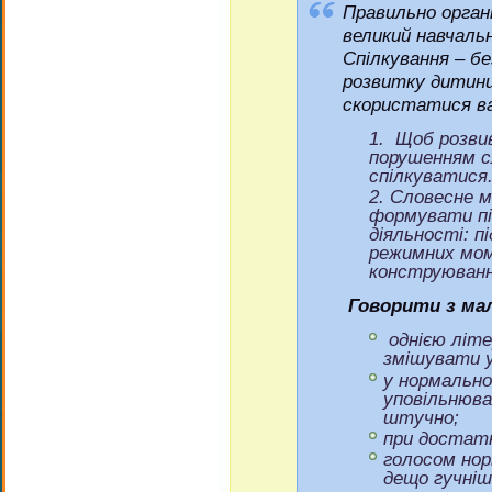
Правильно орган
великий навчальн
Спілкування – б
розвитку дитини
скористатися в
Щоб розвив
порушенням сл
спілкуватися
Словесне м
формувати під
діяльності: п
режимних мом
конструюванн
Говорити з ма
однією літ
змішувати ук
у нормально
уповільнюва
штучно;
при достатн
голосом нор
дещо гучніш