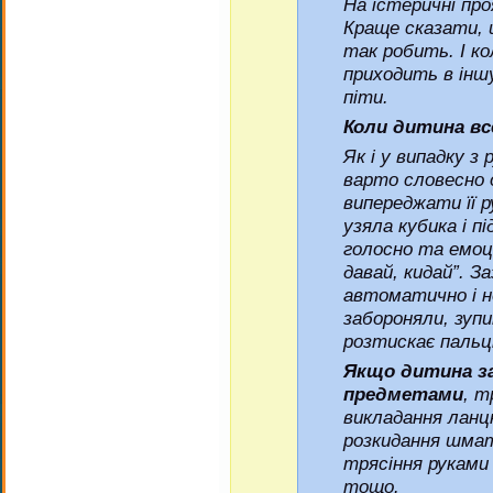
На істеричні про
Краще сказати, 
так робить. І ко
приходить в іншу
піти.
Коли дитина все
Як і у випадку 
варто словесно 
випереджати її р
узяла кубика і п
голосно та емоці
давай, кидай”. З
автоматично і не
забороняли, зуп
розтискає пальці
Якщо дитина зан
предметами
, т
викладання ланцю
розкидання шмат
трясіння руками
тощо.