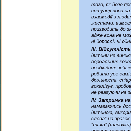
того, як його пр
ситуації вона на
взаємодії з людь
жестами, вимог
призводить до з
адже вона не мож
ні дорослі, ні од
III. Відсутніст
дитини не виника
вербальних конт
необхідних зв’яз
робити усе самій
діяльності, спів
вокалізує, прод
не реагуючи на 
IV. Затримка на
намагаючись дос
дитиною, викори
слова” на зразок 
“ня-ка” (шапочка
правильним мов