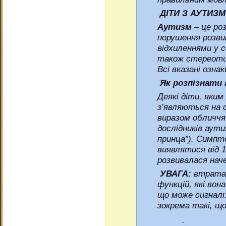
ДІТИ З АУТИЗ
Аутизм
– це роз
порушення розви
відхиленнями у со
також стереотип
Всі вказані ознак
Як розпізнати
Деякі діти, яким
з’являються на 
виразом обличчя
дослідників аути
принца”). Симп
виявлятися від 1
розвивалася нач
УВАГА:
втрата 
функцій, які вон
що може сигналі
зокрема такі, щ