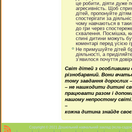
це робити, діяти дуже 
агресивність. Щоб спри
дітей, пропонуйте дітям
спостерігати за діяльні
чому навчаються в таки
до гри через спостереж
схвалення. Посмішка, к
спині дитини можуть бу
коментарі перед усією 
Не примушуйте дітей бр
діяльності, а приділяйт
з’явилося почуття довір
Світ дітей з особливими
різнобарвний. Вони вчат
тому завдання дорослих –
– не нашкодити дитині с
працювати разом і допом
нашому непростому світі.
–
кожна дитина знайде своє
Copyright © 2021 Дошкільний навчальний заклад (ясла-садок) 