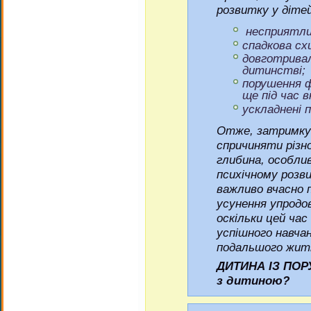
розвитку у діте
несприятлив
спадкова сх
довготривал
дитинстві;
порушення ф
ще під час 
ускладнені 
Отже, затримку
спричиняти різно
глибина, особлив
психічному розв
важливо вчасно 
усунення упродо
оскільки цей ча
успішного навчан
подальшого жит
ДИТИНА ІЗ ПО
з дитиною?