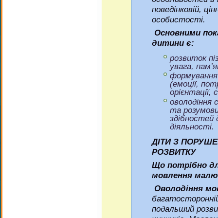
поведінковій, цін
особистості.
Основними пок
дитини є:
розвиток пі
увага, пам’я
формування 
(емоції, пот
орієнтації, 
оволодіння 
та розумови
здібностей 
діяльності.
ДІТИ З ПОРУШ
РОЗВИТКУ
Що потрібно дл
мовлення малю
Оволодіння м
багатосторонній 
подальший розви