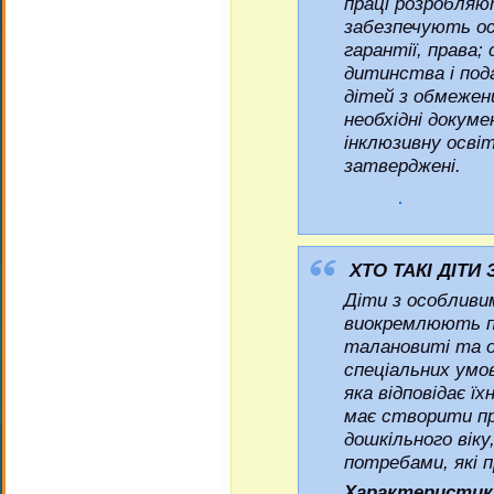
праці розробляю
забезпечують ос
гарантії, права;
дитинства і под
дітей з обмежен
необхідні докуме
інклюзивну освіт
затверджені.
ХТО ТАКІ ДІТ
Діти з особливи
виокремлюють по
талановиті та 
спеціальних умо
яка відповідає ї
має створити пр
дошкільного віку
потребами, які п
Характеристик