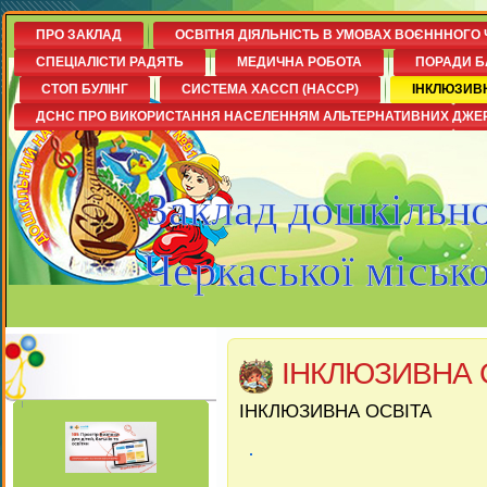
ПРО ЗАКЛАД
ОСВІТНЯ ДІЯЛЬНІСТЬ В УМОВАХ ВОЄНННОГО 
СПЕЦІАЛІСТИ РАДЯТЬ
МЕДИЧНА РОБОТА
ПОРАДИ Б
СТОП БУЛІНГ
СИСТЕМА ХАССП (НАССР)
ІНКЛЮЗИВ
ДСНС ПРО ВИКОРИСТАННЯ НАСЕЛЕННЯМ АЛЬТЕРНАТИВНИХ ДЖЕ
Заклад дошкільно
Черкаської міськ
ІНКЛЮЗИВНА 
ІНКЛЮЗИВНА ОСВІТА