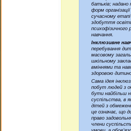
батьків; надано 
форм організації
сучасному етапі
здобуття освіт
психофізичного 
навчання.
Інклюзивне нав
перебування дит
масовому загаль
шкільному заклад
вміннями та нави
здоровою дитин
Сама ідея інклюз
побут людей з 
бути найбільш н
суспільства, в 
дітей з обмеже
це означає, що 
право задовольня
члени суспільст
умови, а обов’яз