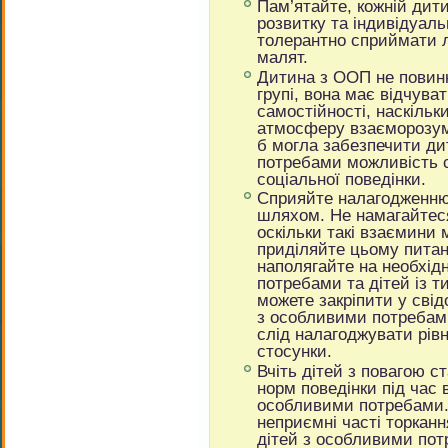
Пам’ятайте, кожній дити
розвитку та індивідуаль
толерантно сприймати л
малят.
Дитина з ООП не повин
групі, вона має відчува
самостійності, наскіль
атмосферу взаєморозумі
б могла забезпечити ди
потребами можливість с
соціальної поведінки.
Сприяйте налагодженню 
шляхом. Не намагайтес
оскільки такі взаємини
приділяйте цьому питан
наполягайте на необхідн
потребами та дітей із 
можете закріпити у свід
з особливими потребами
слід налагоджувати рівн
стосунки.
Вчіть дітей з повагою с
норм поведінки під час в
особливими потребами.
неприємні часті торканн
дітей з особливими пот