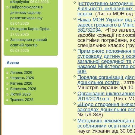
кібербулінг
06.04.2026
І
нструктивно-методичні 
Нейропсихологія в
діяльності інклюзивних 
освіти
(Листа МОН від 1
дитячому садочку:
розвиток через гру
Наказ МОН України від 2
03.04.2026
зареєстрованого в Мініс
582/32034.
«Про затверд
Методика Карла Орфа
засобів корекції психоф
17.03.2026
освітніми потребами, як
Запрошуємо у наший
спеціальних класах (гру
освітній простір
Примірного положення п
05.03.2026
супроводу дитину з осо
загальної середньої та 
Архіви
наказом Міністерства ос
609.
Липень 2026
Порядок організації дія
Червень 2026
дошкільної освіти
, зат
Квітень 2026
Міністрів України від 10
Березень 2026
Організація інклюзивног
Лютий 2026
2019/2020 н.р.
(Лист МОН
Травень 2025
«Щодо створення інклюз
закладах дошкільної ос
№ 1/9-348)
Методичні рекомендації 
особливими освітніми 
науки України від 30.08.