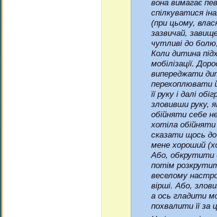
вона вимагає пев
спілкуватися іна
(при цьому, влас
зазвичай, завище
чутливі до болю
Коли дитина під
мобілізації. До
випереджати дити
перехоплювати 
її руку і далі о
зловивши руку, 
обійняти себе н
хотіла обійняти
сказати щось до
мене хороший (х
Або, обкрутити д
потім розкрутит
веселому настро
вірші. Або, злов
а ось гладити мо
похвалити її за ц