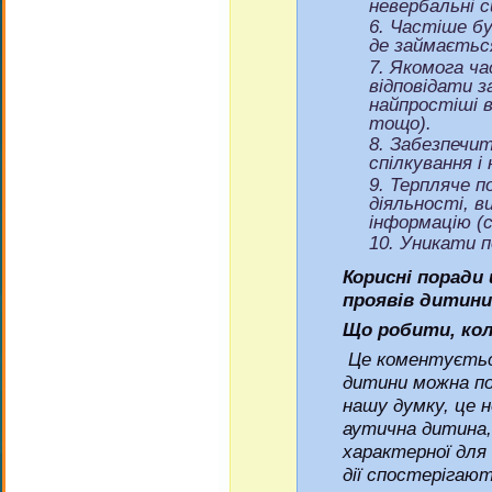
невербальні 
Частіше бут
де займаєтьс
Якомога ча
відповідати з
найпростіші ві
тощо).
Забезпечи
спілкування і 
Терпляче п
діяльності, в
інформацію (
Уникати п
Корисні поради
проявів дитини
Що робити, ко
Це коментується 
дитини можна поч
нашу думку, це н
аутична дитина, 
характерної для 
дії спостерігают