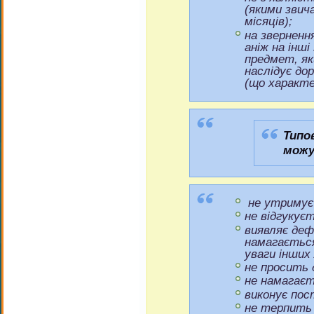
(якими звич
місяців);
на зверненн
аніж на інші
предмет, як
наслідує до
(що характер
Типо
можу
не утримує 
не відгукуєт
виявляє деф
намагаєтьс
уваги інших 
не просить 
не намагаєт
виконує пост
не терпить 