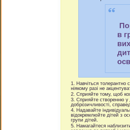
По
в г
ви
ди
осв
Навчіться толерантно с
ніякому разі не акцентува
Сприяйте тому, щоб ко
Сприяйте створенню у
доброзичливості, справед
Надавайте індивідуаль
відокремлюйте дітей з о
групи дітей.
Намагайтеся наблизити 