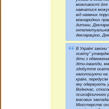
можливості для 
навчатися можут
від наявних пору
міжнародних пра
дитини, Декларац
інтелектуально
декларацією, Дек
В Україні закони
освіту” утвердж
діти з обмежен
діти-інваліди, м
здобуття освіти
наголошуючи на 
країні, передусі
яку одержують у
Водночас, стосо
психофізичного 
масових закладах
Міністерстві ох