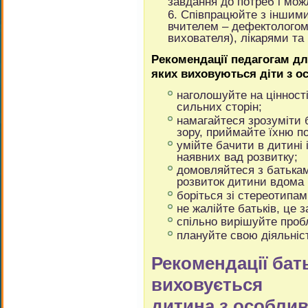
завдання до потреб і мож
Співпрацюйте з іншими
вчителем – дефектологом
вихователя), лікарями та 
Рекомендації педагогам для
яких виховуються діти з о
наголошуйте на цінності
сильних сторін;
намагайтеся зрозуміти б
зору, приймайте їхню п
умійте бачити в дитині 
наявних вад розвитку;
домовляйтеся з батькам
розвиток дитини вдома 
боріться зі стереотипам
не жалійте батьків, це 
спільно вирішуйте проб
плануйте свою діяльніст
Рекомендації бать
виховується
дитина з особлив