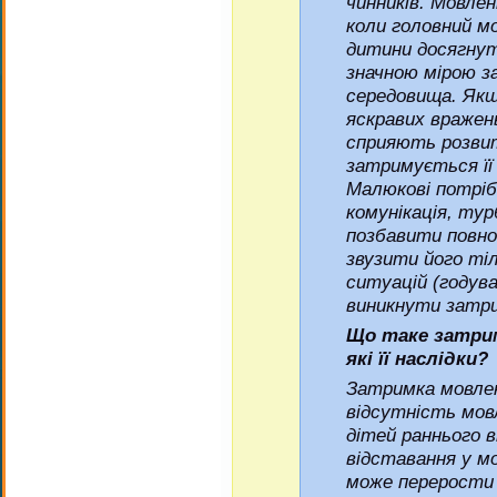
чинників. Мовле
коли головний м
дитини досягнут
значною мірою з
середовища. Якщ
яскравих вражен
сприяють розвит
затримується її 
Малюкові потріб
комунікація, ту
позбавити повно
звузити його ті
ситуацій (годува
виникнути затри
Що таке затри
які її наслідки?
Затримка мовлен
відсутність мов
дітей раннього в
відставання у м
може перерости 