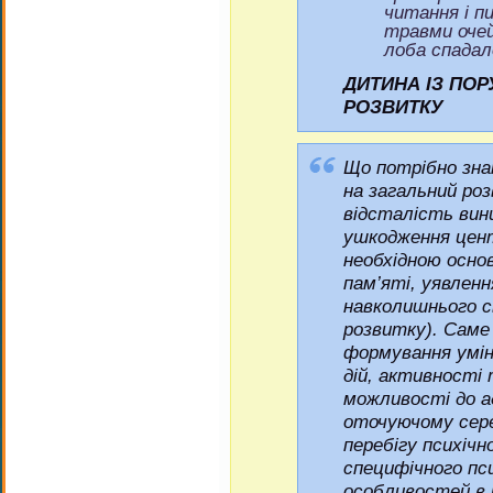
читання і п
травми очей
лоба спадало
ДИТИНА ІЗ ПО
РОЗВИТКУ
Що потрібно зна
на загальний ро
відсталість вини
ушкодження цент
необхідною осно
пам’яті, уявлен
навколишнього с
розвитку). Саме
формування умін
дій, активності
можливості до а
оточуючому сер
перебігу психічн
специфічного пси
особливостей в 