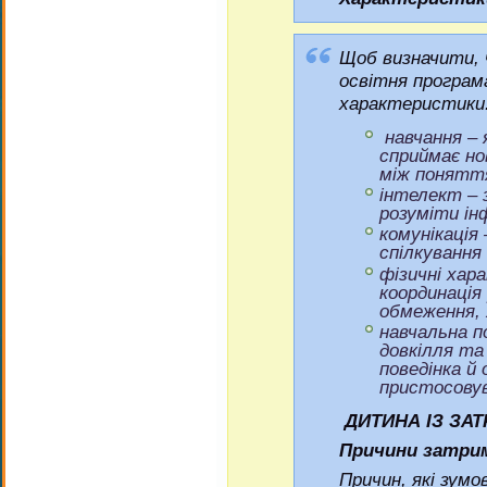
Щоб визначити, 
освітня програм
характеристики
навчання
– 
сприймає но
між понятт
інтелект
– 
розуміти ін
комунікація
спілкування
фізичні хар
координація 
обмеження, 
навчальна п
довкілля та 
поведінка й
пристосовув
ДИТИНА ІЗ ЗА
Причини затрим
Причин, які зум