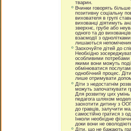
тварин.
Вчинки говорять більше
позитивну соціальну по
вихователя в групі став
вихованці діятимуть ан
зверхнє, грубе або неу
одного та до вихованців
взаємодії з однолітками.
лишаються непоміченим
Заохочуйте дітей до спі
Необхідно зосереджувати
особливими потребами є 
якими вони можуть поді
обмінюватися послугами
однобічний процес. Діт
лише отримувати допомо
Діти з недостатнім роз
можуть започаткувати гр
Для розвитку цих умінь
педагога шляхом моделю
заохотити дитину з ООП
до гравців, залучити ма
самостійно гратися з о
Інколи необхідне фізичн
доки вони не оволодіют
Діти, що не бажають гр