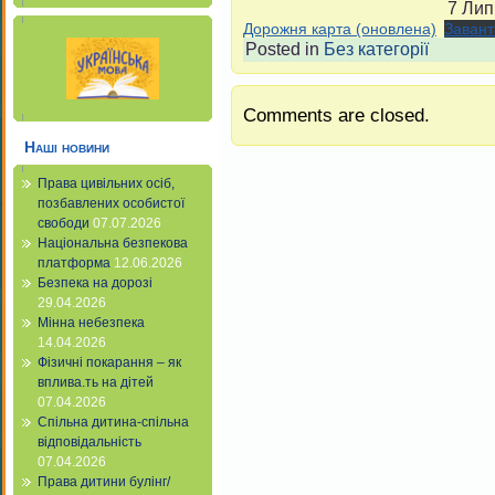
7 Лип
Дорожня карта (оновлена)
Заван
Posted in
Без категорії
Comments are closed.
Наші новини
Права цивільних осіб,
позбавлених особистої
свободи
07.07.2026
Національна безпекова
платформа
12.06.2026
Безпека на дорозі
29.04.2026
Мінна небезпека
14.04.2026
Фізичні покарання – як
вплива.ть на дітей
07.04.2026
Спільна дитина-спільна
відповідальність
07.04.2026
Права дитини булінг/