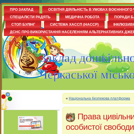
ПРО ЗАКЛАД
ОСВІТНЯ ДІЯЛЬНІСТЬ В УМОВАХ ВОЄНННОГО 
СПЕЦІАЛІСТИ РАДЯТЬ
МЕДИЧНА РОБОТА
ПОРАДИ Б
СТОП БУЛІНГ
СИСТЕМА ХАССП (НАССР)
ІНКЛЮЗИВ
ДСНС ПРО ВИКОРИСТАННЯ НАСЕЛЕННЯМ АЛЬТЕРНАТИВНИХ ДЖЕ
Заклад дошкільно
Черкаської міськ
«
Національна безпекова платформа
Права цивільни
особистої свободи