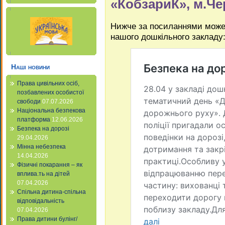
«КобзариК», м.Че
Нижче за посиланнями може
нашого дошкільного закладу
Наші новини
Права цивільних осіб,
позбавлених особистої
свободи
07.07.2026
Національна безпекова
платформа
12.06.2026
Безпека на дорозі
29.04.2026
Мінна небезпека
14.04.2026
Фізичні покарання – як
вплива.ть на дітей
07.04.2026
Спільна дитина-спільна
відповідальність
07.04.2026
Права дитини булінг/