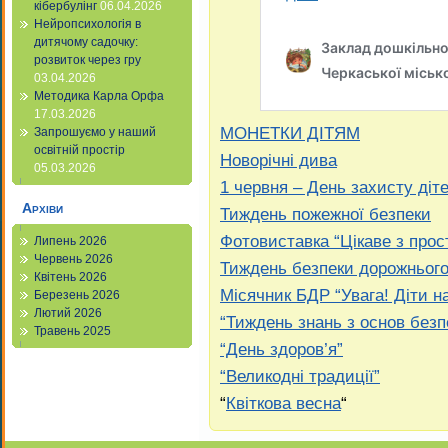
кібербулінг
06.04.2026
Нейропсихологія в
дитячому садочку:
розвиток через гру
03.04.2026
Методика Карла Орфа
17.03.2026
МОНЕТКИ ДІТЯМ
Запрошуємо у наший
освітній простір
Новорічні дива
05.03.2026
1 червня – День захисту діт
Архіви
Тиждень пожежної безпеки
Фотовиставка “Цікаве з прос
Липень 2026
Червень 2026
Тиждень безпеки дорожнього
Квітень 2026
Місячник БДР “Увага! Діти на
Березень 2026
Лютий 2026
“Тиждень знань з основ безп
Травень 2025
“День здоров’я”
“Великодні традиції”
“
Квіткова весна
“