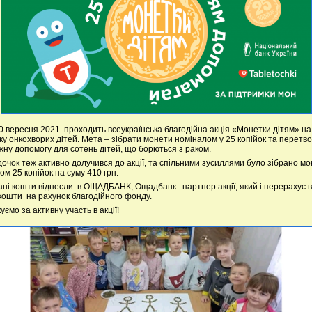
30 вересня 2021 проходить всеукраїнська благодійна акція «Монетки дітям» на
ку онкохворих дітей. Мета – зібрати монети номіналом у 25 копійок та перетво
жну допомогу для сотень дітей, що борються з раком.
очок теж активно долучився до акції, та спільними зусиллями було зібрано м
ом 25 копійок на суму 410 грн.
рані кошти віднесли в ОЩАДБАНК, Ощадбанк партнер акції, який і перерахує в
 кошти на рахунок благодійного фонду.
уємо за активну участь в акції!