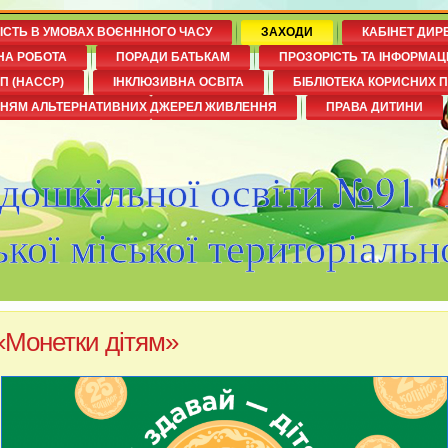
НІСТЬ В УМОВАХ ВОЄНННОГО ЧАСУ
ЗАХОДИ
КАБІНЕТ ДИР
НА РОБОТА
ПОРАДИ БАТЬКАМ
ПРОЗОРІСТЬ ТА ІНФОРМАЦ
П (НАССР)
ІНКЛЮЗИВНА ОСВІТА
БІБЛІОТЕКА КОРИСНИХ 
ННЯМ АЛЬТЕРНАТИВНИХ ДЖЕРЕЛ ЖИВЛЕННЯ
ПРАВА ДИТИНИ
 дошкільної освіти №91 
кої міської територіальн
«Монетки дітям»