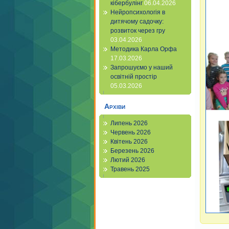
кібербулінг
06.04.2026
Нейропсихологія в
дитячому садочку:
розвиток через гру
03.04.2026
Методика Карла Орфа
17.03.2026
Запрошуємо у наший
освітній простір
05.03.2026
Архіви
Липень 2026
Червень 2026
Квітень 2026
Березень 2026
Лютий 2026
Травень 2025