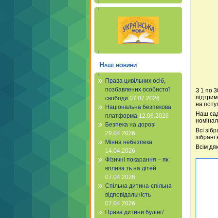
Наші новини
Права цивільних осіб,
позбавлених особистої
З 1 по 
підтрим
свободи
07.07.2026
на поту
Національна безпекова
Наш сад
платформа
12.06.2026
номінал
Безпека на дорозі
Всі зіб
29.04.2026
зібрані
Мінна небезпека
Всім дяк
14.04.2026
Фізичні покарання – як
вплива.ть на дітей
07.04.2026
Спільна дитина-спільна
відповідальність
07.04.2026
Права дитини булінг/