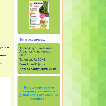
Ми знаходимось:
рити їх
Адреса:
вул. Захисників
Азовсталі, 4, м. Черкаси,
18021
онети
Телефон:
72-70-43
сі
Е-mail
:
dnz91@i.ua
Адреса сайту:
dnz91.ck.ua
Більше про життя
садочку ви можете
дізнатися з сторінки на
facebook