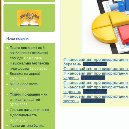
Наші новини
Права цивільних осіб,
позбавлених особистої
свободи
07.07.2026
Фінансовий звіт про використання
Національна безпекова
березень
Завантажити
Фінансовий звіт про використання 
платформа
12.06.2026
Фінансовий звіт про використання
Безпека на дорозі
червень
Завантажити
29.04.2026
Фінансовий звіт про використання
Мінна небезпека
Фінансовий звіт про використання
14.04.2026
вересень
Завантажити
Фізичні покарання – як
Фінансовий звіт про використання
вплива.ть на дітей
жовтень
Завантажити
07.04.2026
Спільна дитина-спільна
відповідальність
07.04.2026
Права дитини булінг/