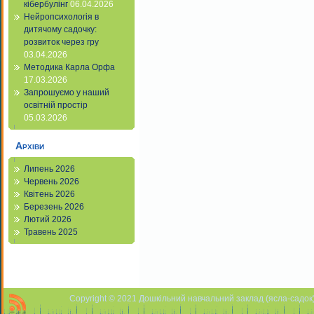
кібербулінг
06.04.2026
Нейропсихологія в
дитячому садочку:
розвиток через гру
03.04.2026
Методика Карла Орфа
17.03.2026
Запрошуємо у наший
освітній простір
05.03.2026
Архіви
Липень 2026
Червень 2026
Квітень 2026
Березень 2026
Лютий 2026
Травень 2025
Copyright © 2021 Дошкільний навчальний заклад (ясла-садок) 