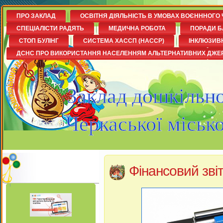
ПРО ЗАКЛАД
ОСВІТНЯ ДІЯЛЬНІСТЬ В УМОВАХ ВОЄНННОГО 
СПЕЦІАЛІСТИ РАДЯТЬ
МЕДИЧНА РОБОТА
ПОРАДИ Б
СТОП БУЛІНГ
СИСТЕМА ХАССП (НАССР)
ІНКЛЮЗИВ
ДСНС ПРО ВИКОРИСТАННЯ НАСЕЛЕННЯМ АЛЬТЕРНАТИВНИХ ДЖЕ
Заклад дошкільно
Черкаської міськ
Фінансовий звіт