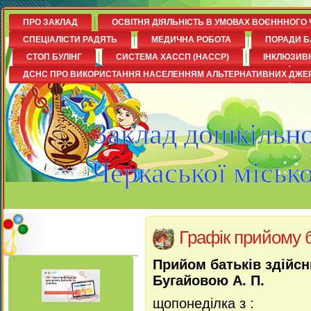
ПРО ЗАКЛАД
ОСВІТНЯ ДІЯЛЬНІСТЬ В УМОВАХ ВОЄНННОГО 
СПЕЦІАЛІСТИ РАДЯТЬ
МЕДИЧНА РОБОТА
ПОРАДИ Б
СТОП БУЛІНГ
СИСТЕМА ХАССП (НАССР)
ІНКЛЮЗИВ
ДСНС ПРО ВИКОРИСТАННЯ НАСЕЛЕННЯМ АЛЬТЕРНАТИВНИХ ДЖЕ
Заклад дошкільно
Черкаської міськ
Графік прийому б
Прийом батьків здійс
Бугайовою А. П.
щопонеділка з :