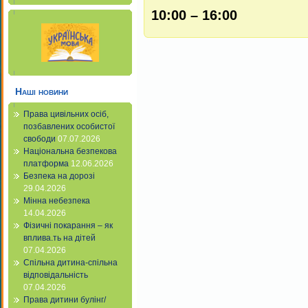
10:00 – 16:00
Наші новини
Права цивільних осіб,
позбавлених особистої
свободи
07.07.2026
Національна безпекова
платформа
12.06.2026
Безпека на дорозі
29.04.2026
Мінна небезпека
14.04.2026
Фізичні покарання – як
вплива.ть на дітей
07.04.2026
Спільна дитина-спільна
відповідальність
07.04.2026
Права дитини булінг/