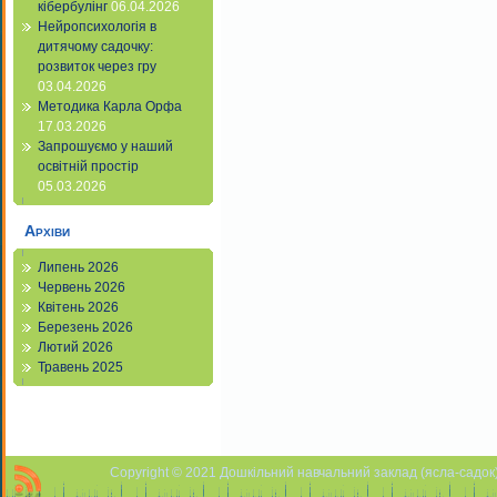
кібербулінг
06.04.2026
Нейропсихологія в
дитячому садочку:
розвиток через гру
03.04.2026
Методика Карла Орфа
17.03.2026
Запрошуємо у наший
освітній простір
05.03.2026
Архіви
Липень 2026
Червень 2026
Квітень 2026
Березень 2026
Лютий 2026
Травень 2025
Copyright © 2021 Дошкільний навчальний заклад (ясла-садок) 