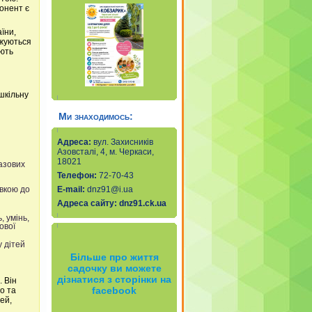
онент є
їни,
джуються
ають
шкільну
Ми знаходимось:
Адреса:
вул. Захисників
Азовсталі, 4, м. Черкаси,
18021
азових
Телефон:
72-70-43
Е-mail
:
dnz91@i.ua
овкою до
Адреса сайту:
dnz91.ck.ua
, умінь,
ової
 дітей
Більше про життя
садочку ви можете
дізнатися з сторінки на
 Він
facebook
о та
ей,