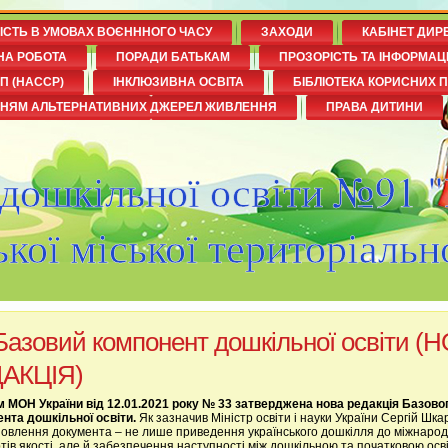
НІСТЬ В УМОВАХ ВОЄНННОГО ЧАСУ
ЗАХОДИ
КАБІНЕТ ДИР
НА РОБОТА
ПОРАДИ БАТЬКАМ
ПРОЗОРІСТЬ ТА ІНФОРМАЦ
П (НАССР)
ІНКЛЮЗИВНА ОСВІТА
БІБЛІОТЕКА КОРИСНИХ 
ННЯМ АЛЬТЕРНАТИВНИХ ДЖЕРЕЛ ЖИВЛЕННЯ
ПРАВА ДИТИНИ
 дошкільної освіти №91 
кої міської територіальн
Базовий компонент дошкільної освіти (
АКЦІЯ)
 МОН України від 12.01.2021 року № 33 затверджена нова редакція Базово
нта дошкільної освіти.
Як зазначив Міністр освіти і науки України Сергій Шка
овлення документа – не лише приведення українського дошкілля до міжнаро
тів якості, але й забезпечення наступності між дошкільною та початковою осв