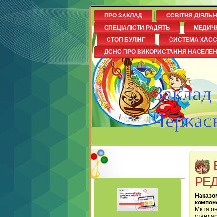
ПРО ЗАКЛАД
ОСВІТНЯ ДІЯЛЬ
СПЕЦІАЛІСТИ РАДЯТЬ
МЕДИЧ
СТОП БУЛІНГ
СИСТЕМА ХАСС
ДСНС ПРО ВИКОРИСТАННЯ НАСЕЛЕ
Заклад
Черкась
РЕД
Наказом
компоне
Мета он
стандар