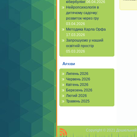
кібербулінг
06.04.2026
Нейропсихологія в
дитячому садочку:
розвиток через гру
03.04.2026
Методика Карла Орфа
17.03.2026
Запрошуємо у наший
освітній простір
05.03.2026
Архіви
Липень 2026
Червень 2026
Квітень 2026
Березень 2026
Лютий 2026
Травень 2025
Copyright © 2021 Дошкільний 