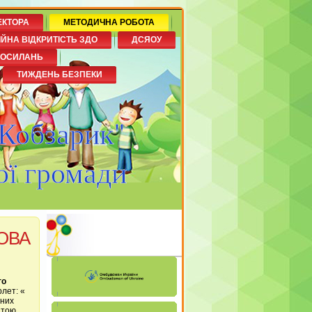
ЕКТОРА
МЕТОДИЧНА РОБОТА
ІЙНА ВІДКРИТІСТЬ ЗДО
ДСЯОУ
ПОСИЛАНЬ
ТИЖДЕНЬ БЕЗПЕКИ
"Кобзарик"
ої громади
НОВА
го
рлет: «
дних
ітою.