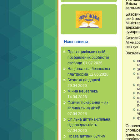
Якісна 
вагомим
Базовий
який ре
Міністе
державні
сумарни
Базовий
Наші новини
Міжнаро
освіту»
Права цивільних осіб,
Засадам
позбавлених особистої
в
свободи
07.07.2026
о
Національна безпекова
з
с
платформа
12.06.2026
я
Безпека на дорозі
п
29.04.2026
м
Мінна небезпека
п
14.04.2026
к
н
Фізичні покарання – як
п
вплива.ть на дітей
н
у
07.04.2026
ф
Спільна дитина-спільна
відповідальність
Оновлен
спрямов
07.04.2026
дошкільн
Права дитини булінг/
позбавл