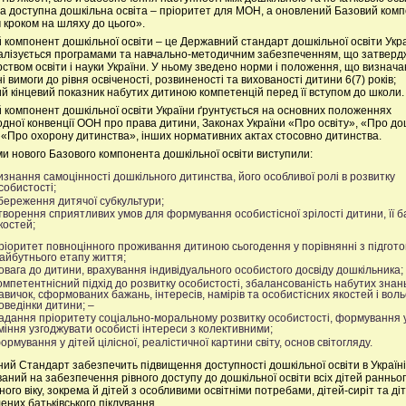
та доступна дошкільна освіта – пріоритет для МОН, а оновлений Базовий комп
 кроком на шляху до цього».
 компонент дошкільної освіти – це Державний стандарт дошкільної освіти Укра
алізується програмами та навчально-методичним забезпеченням, що затвер
рством освіти і науки України. У ньому зведено норми і положення, що визнач
 вимоги до рівня освіченості, розвиненості та вихованості дитини 6(7) років;
й кінцевий показник набутих дитиною компетенцій перед її вступом до школи.
 компонент дошкільної освіти України ґрунтується на основних положеннях
дної конвенції ООН про права дитини, Законах України «Про освіту», «Про до
, «Про охорону дитинства», інших нормативних актах стосовно дитинства.
и нового Базового компонента дошкільної освіти виступили:
изнання самоцінності дошкільного дитинства, його особливої ролі в розвитку
собистості;
береження дитячої субкультури;
творення сприятливих умов для формування особистісної зрілості дитини, її б
костей;
ріоритет повноцінного проживання дитиною сьогодення у порівнянні з підгот
айбутнього етапу життя;
овага до дитини, врахування індивідуального особистого досвіду дошкільника;
омпетентнісний підхід до розвитку особистості, збалансованість набутих знань
авичок, сформованих бажань, інтересів, намірів та особистісних якостей і воль
оведінки дитини; –
адання пріоритету соціально-моральному розвитку особистості, формування у
міння узгоджувати особисті інтереси з колективними;
ормування у дітей цілісної, реалістичної картини світу, основ світогляду.
ий Стандарт забезпечить підвищення доступності дошкільної освіти в Україні.
аний на забезпечення рівного доступу до дошкільної освіти всіх дітей ранньог
ого віку, зокрема й дітей з особливими освітніми потребами, дітей-сиріт та діт
ених батьківського піклування.