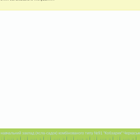
навчальний заклад (ясла-садок) комбінованого типу №91 "Кобзарик" Черкаської 