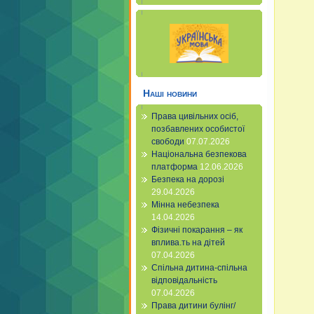
Наші новини
Права цивільних осіб,
позбавлених особистої
свободи
07.07.2026
Національна безпекова
платформа
12.06.2026
Безпека на дорозі
29.04.2026
Мінна небезпека
14.04.2026
Фізичні покарання – як
вплива.ть на дітей
07.04.2026
Спільна дитина-спільна
відповідальність
07.04.2026
Права дитини булінг/