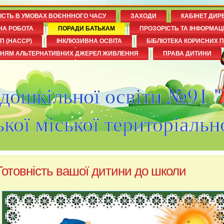
НІСТЬ В УМОВАХ ВОЄНННОГО ЧАСУ
ЗАХОДИ
КАБІНЕТ ДИР
НА РОБОТА
ПОРАДИ БАТЬКАМ
ПРОЗОРІСТЬ ТА ІНФОРМАЦ
П (НАССР)
ІНКЛЮЗИВНА ОСВІТА
БІБЛІОТЕКА КОРИСНИХ 
ННЯМ АЛЬТЕРНАТИВНИХ ДЖЕРЕЛ ЖИВЛЕННЯ
ПРАВА ДИТИНИ
 дошкільної освіти №91 
кої міської територіальн
Готовність вашої дитини до школи