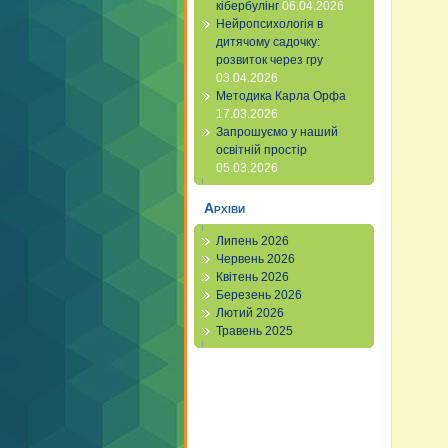
кібербулінг
06.04.2026
Нейропсихологія в
дитячому садочку:
розвиток через гру
03.04.2026
Методика Карла Орфа
17.03.2026
Запрошуємо у наший
освітній простір
05.03.2026
Архіви
Липень 2026
Червень 2026
Квітень 2026
Березень 2026
Лютий 2026
Травень 2025