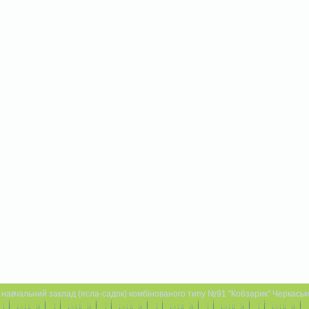
навчальний заклад (ясла-садок) комбінованого типу №91 "Кобзарик" Черкаської 