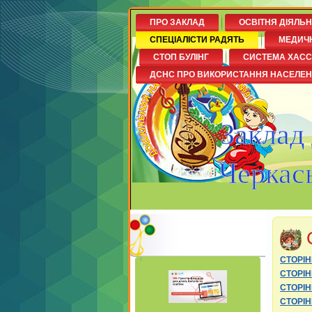
ПРО ЗАКЛАД
ОСВІТНЯ ДІЯЛЬ
СПЕЦІАЛІСТИ РАДЯТЬ
МЕДИЧ
СТОП БУЛІНГ
СИСТЕМА ХАСС
ДСНС ПРО ВИКОРИСТАННЯ НАСЕЛЕ
Заклад
Черкась
СТОРІ
СТОРІН
СТОРІН
СТОРІ