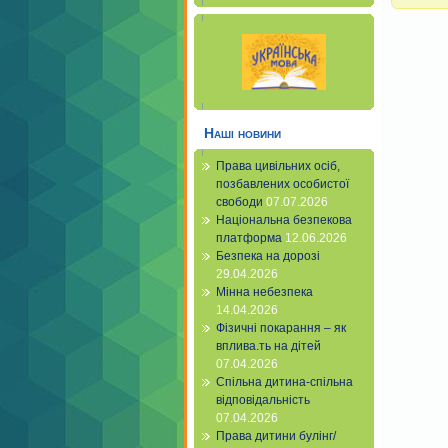
Наші новини
Права цивільних осіб,
позбавлених особистої
свободи
07.07.2026
Національна безпекова
платформа
12.06.2026
Безпека на дорозі
29.04.2026
Мінна небезпека
14.04.2026
Фізичні покарання – як
вплива.ть на дітей
07.04.2026
Спільна дитина-спільна
відповідальність
07.04.2026
Права дитини булінг/