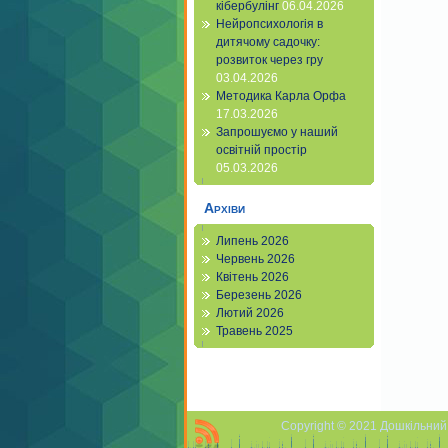
кібербулінг
06.04.2026
Нейропсихологія в
дитячому садочку:
розвиток через гру
03.04.2026
Методика Карла Орфа
17.03.2026
Запрошуємо у наший
освітній простір
05.03.2026
Архіви
Липень 2026
Червень 2026
Квітень 2026
Березень 2026
Лютий 2026
Травень 2025
Copyright © 2021 Дошкільний 