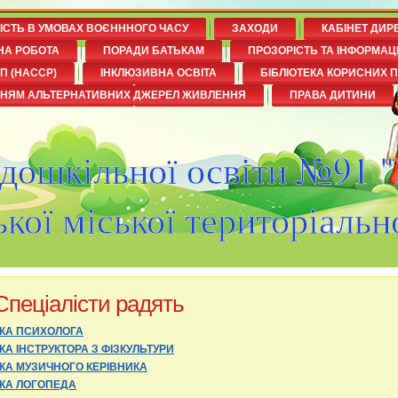
НІСТЬ В УМОВАХ ВОЄНННОГО ЧАСУ
ЗАХОДИ
КАБІНЕТ ДИР
НА РОБОТА
ПОРАДИ БАТЬКАМ
ПРОЗОРІСТЬ ТА ІНФОРМАЦ
П (НАССР)
ІНКЛЮЗИВНА ОСВІТА
БІБЛІОТЕКА КОРИСНИХ 
ННЯМ АЛЬТЕРНАТИВНИХ ДЖЕРЕЛ ЖИВЛЕННЯ
ПРАВА ДИТИНИ
 дошкільної освіти №91 
кої міської територіальн
Спеціалісти радять
НКА ПСИХОЛОГА
КА ІНСТРУКТОРА З ФІЗКУЛЬТУРИ
КА МУЗИЧНОГО КЕРІВНИКА
НКА ЛОГОПЕДА