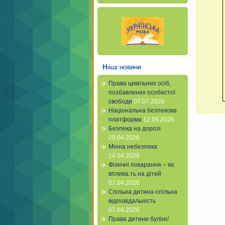
Наші новини
Права цивільних осіб,
позбавлених особистої
свободи
07.07.2026
Національна безпекова
платформа
12.06.2026
Безпека на дорозі
29.04.2026
Мінна небезпека
14.04.2026
Фізичні покарання – як
вплива.ть на дітей
07.04.2026
Спільна дитина-спільна
відповідальність
07.04.2026
Права дитини булінг/