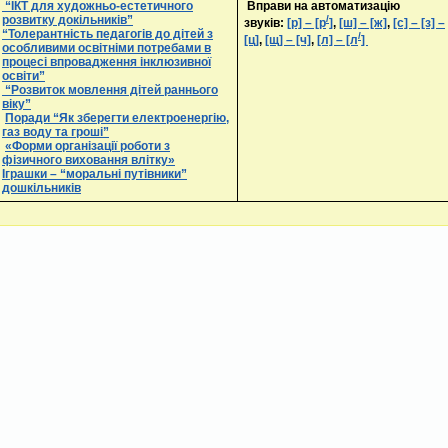
“ІКТ для художньо-естетичного
Вправи на автоматизацію
розвитку докільників”
/
звуків:
[р] – [р
]
,
[ш] – [ж]
,
[с] – [з] –
“Толерантність педагогів до дітей з
/
[ц]
,
[щ] – [ч]
,
[л] – [л
]
особливими освітніми потребами в
процесі впровадження інклюзивної
освіти”
“Розвиток мовлення дітей раннього
віку”
Поради “Як зберегти електроенергію,
газ воду та гроші”
«Форми організації роботи з
фізичного виховання влітку»
Іграшки – “моральні путівники”
дошкільників