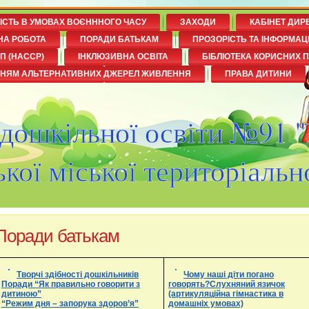
НІСТЬ В УМОВАХ ВОЄНННОГО ЧАСУ
ЗАХОДИ
КАБІНЕТ ДИР
НА РОБОТА
ПОРАДИ БАТЬКАМ
ПРОЗОРІСТЬ ТА ІНФОРМАЦ
П (НАССР)
ІНКЛЮЗИВНА ОСВІТА
БІБЛІОТЕКА КОРИСНИХ 
ННЯМ АЛЬТЕРНАТИВНИХ ДЖЕРЕЛ ЖИВЛЕННЯ
ПРАВА ДИТИНИ
 дошкільної освіти №91 
кої міської територіальн
Поради батькам
Творчі здібності дошкільників
Чому наші діти погано
Поради “Як правильно говорити з
говорять?
Слухняний язичок
дитиною”
(артикуляційна гімнастика в
“Режим дня – запорука здоров’я”
домашніх умовах)