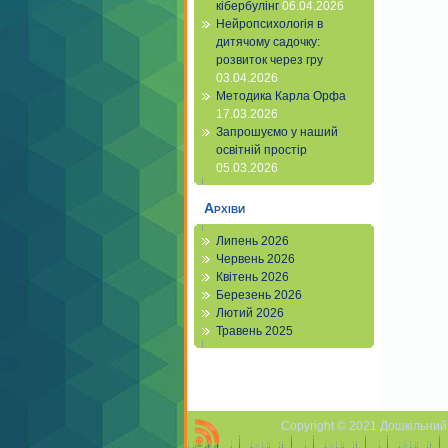
кібербулінг
06.04.2026
Нейропсихологія в
дитячому садочку:
розвиток через гру
03.04.2026
Методика Карла Орфа
17.03.2026
Запрошуємо у наший
освітній простір
05.03.2026
Архіви
Липень 2026
Червень 2026
Квітень 2026
Березень 2026
Лютий 2026
Травень 2025
Copyright © 2021 Дошкільний 