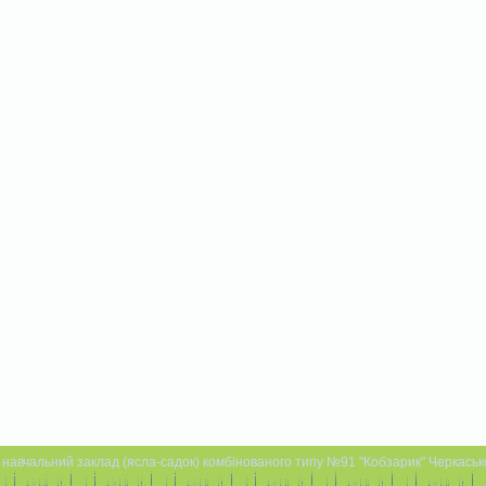
навчальний заклад (ясла-садок) комбінованого типу №91 "Кобзарик" Черкаської 