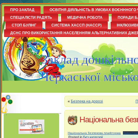
ПРО ЗАКЛАД
ОСВІТНЯ ДІЯЛЬНІСТЬ В УМОВАХ ВОЄНННОГО 
СПЕЦІАЛІСТИ РАДЯТЬ
МЕДИЧНА РОБОТА
ПОРАДИ Б
СТОП БУЛІНГ
СИСТЕМА ХАССП (НАССР)
ІНКЛЮЗИВ
ДСНС ПРО ВИКОРИСТАННЯ НАСЕЛЕННЯМ АЛЬТЕРНАТИВНИХ ДЖЕ
Заклад дошкільно
Черкаської міськ
«
Безпека на дорозі
П
Національна без
Національна безпекова плафторма
Завантаж
Posted in
Без категорії