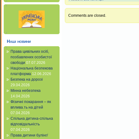
Comments are closed.
Наші новини
Права цивільних осіб,
позбавлених особистої
свободи
07.07.2026
Національна безпекова
платформа
12.06.2026
Безпека на дорозі
29.04.2026
Мінна небезпека
14.04.2026
Фізичні покарання – як
вплива.ть на дітей
07.04.2026
Спільна дитина-спільна
відповідальність
07.04.2026
Права дитини булінг/