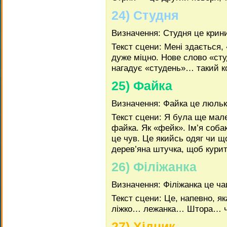
24) Студня
Визначення: Студня це крин
Текст сцени: Мені здається,
дуже міцно. Нове слово «ст
нагадує «студень»… такий к
25) Файка
Визначення: Файка це люль
Текст сцени: Я була ще мале
файка. Як «фейк». Ім’я соб
це чув. Це якийсь одяг чи щ
дерев’яна штучка, щоб курит
26) Філіжанка
Визначення: Філіжанка це ча
Текст сцени: Це, напевно, 
ліжко… лежанка… Штора… ч
27) Хідник