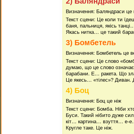
2) Баляндраси
Визначення: Баляндраси це п
Текст сцени: Це коли ти їд
баня, пальниця, якісь танці
Якась нитка… це такий бара
3) Бомбетель
Визначення: Бомбетель це в
Текст сцени: Це слово «бом
думаю, що це слово означа
барабани. Е… ракета. Що зл
Це якесь… «тілес»? Диван. 
4) Боц
Визначення: Боц це ніж
Текст сцени: Бомба. Ніби хт
Буси. Такий нібито дуже си
кіт… картина… взуття… е-е
Кругле таке. Це ніж.