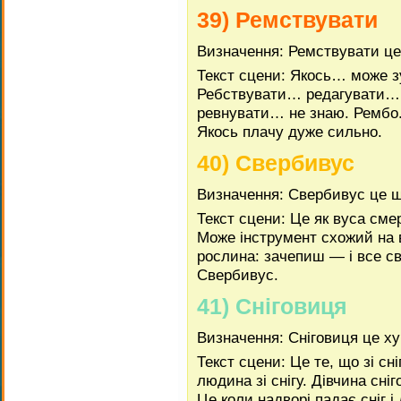
39) Ремствувати
Визначення: Ремствувати це
Текст сцени: Якось… може 
Ребствувати… редагувати…
ревнувати… не знаю. Рембо.
Якось плачу дуже сильно.
40) Свербивус
Визначення: Свербивус це
Текст сцени: Це як вуса сме
Може інструмент схожий на 
рослина: зачепиш — і все 
Свербивус.
41) Сніговиця
Визначення: Сніговиця це х
Текст сцени: Це те, що зі с
людина зі снігу. Дівчина сн
Це коли надворі падає сніг 