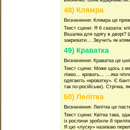
48) Клямра
Визначення: Клямра це пряж
Текст сцени: Я б сказала: 
Вішалка для одягу в дворі?
закривати… Звучить як клямк
49) Краватка
Визначення: Краватка це ши
Текст сцени: Може щось з м
ліжко… кровать… …яка чіпля
одягають «кроватку». Є банти
так по-російськи). Стрічка, я
50) Лелітка
Визначення: Лелітка це паєтк
Текст сцени: Квітка така, 
із рослини зробили й приліп
Я цю «луску» називаю перели