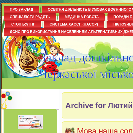
ПРО ЗАКЛАД
ОСВІТНЯ ДІЯЛЬНІСТЬ В УМОВАХ ВОЄНННОГО 
СПЕЦІАЛІСТИ РАДЯТЬ
МЕДИЧНА РОБОТА
ПОРАДИ Б
СТОП БУЛІНГ
СИСТЕМА ХАССП (НАССР)
ІНКЛЮЗИВ
ДСНС ПРО ВИКОРИСТАННЯ НАСЕЛЕННЯМ АЛЬТЕРНАТИВНИХ ДЖЕ
Заклад дошкільно
Черкаської міськ
Archive for Лютий
Мова наша сол