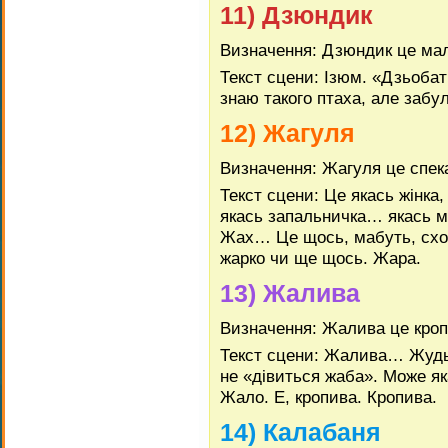
11) Дзюндик
Визначення: Дзюндик це ма
Текст сцени: Ізюм. «Дзьобат
знаю такого птаха, але забул
12) Жагуля
Визначення: Жагуля це спек
Текст сцени: Це якась жінка
якась запальничка… якась
Жах… Це щось, мабуть, схо
жарко чи ще щось. Жара.
13) Жалива
Визначення: Жалива це кро
Текст сцени: Жалива… Жудь
не «дівиться жаба». Може я
Жало. Е, кропива. Кропива.
14) Калабаня