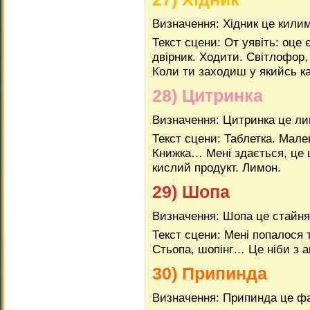
Визначення: Хідник це кили
Текст сцени: От уявіть: оце 
двірник. Ходити. Світлофор,
Коли ти заходиш у якийсь ка
28) Цитринка
Визначення: Цитринка це л
Текст сцени: Таблетка. Мале
Книжка… Мені здається, це 
кислий продукт. Лимон.
29) Шопа
Визначення: Шопа це стайня
Текст сцени: Мені попалося
Стьопа, шопінг… Це ніби з а
30) Припинда
Визначення: Припинда це ф