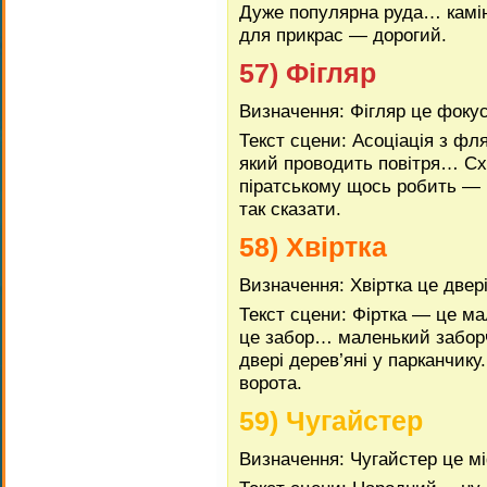
Дуже популярна руда… камінь
для прикрас — дорогий.
57) Фігляр
Визначення: Фігляр це фоку
Текст сцени: Асоціація з фл
який проводить повітря… Сх
піратському щось робить —
так сказати.
58) Хвіртка
Визначення: Хвіртка це двері
Текст сцени: Фіртка — це ма
це забор… маленький заборч
двері дерев’яні у парканчику
ворота.
59) Чугайстер
Визначення: Чугайстер це мі