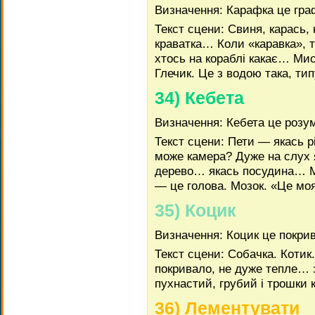
Визначення: Карафка це гра
Текст сцени: Свиня, карась
краватка… Коли «каравка», т
хтось на кораблі какає… М
Глечик. Це з водою така, ти
34) Кебета
Визначення: Кебета це розу
Текст сцени: Пети — якась 
може камера? Дуже на слух
дерево… якась посудина… 
— це голова. Мозок. «Це моя
35) Коцик
Визначення: Коцик це покри
Текст сцени: Собачка. Коти
покривало, не дуже тепле… з
пухнастий, грубий і трошки 
36) Лементувати