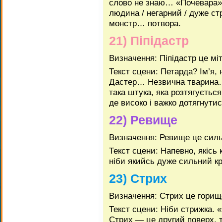
слово не знаю… «Почевара»
людина / негарний / дуже с
монстр… потвора.
21) Піпідастр
Визначення: Піпідастр це мі
Текст сцени: Петарда? Ім’я,
Дастер… Незвична тварина…
така штука, яка розтягуєтьс
де високо і важко дотягнутис
22) Ревище
Визначення: Ревище це силь
Текст сцени: Напевно, якіс
ніби якийсь дуже сильний кр
23) Стрих
Визначення: Стрих це горищ
Текст сцени: Ніби стрижка.
Стрих — це другий поверх, т