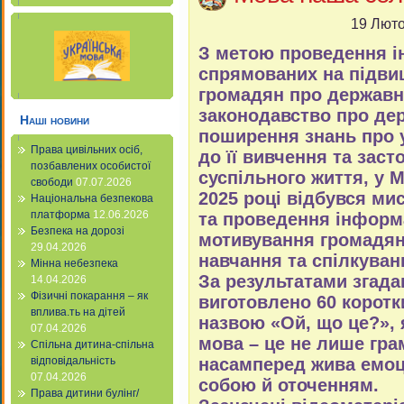
19 Люто
З метою проведення і
спрямованих на підви
громадян про державн
законодавство про де
Наші новини
поширення знань про 
Права цивільних осіб,
до її вивчення та заст
позбавлених особистої
суспільного життя, у М
свободи
07.07.2026
2025 році відбувся мис
Національна безпекова
платформа
12.06.2026
та проведення інформ
Безпека на дорозі
мотивування громадян
29.04.2026
навчання та спілкува
Мінна небезпека
За результатами згада
14.04.2026
Фізичні покарання – як
виготовлено 60 коротк
вплива.ть на дітей
назвою «Ой, що це?», я
07.04.2026
мова – це не лише гра
Спільна дитина-спільна
відповідальність
насамперед жива емоці
07.04.2026
собою й оточенням.
Права дитини булінг/