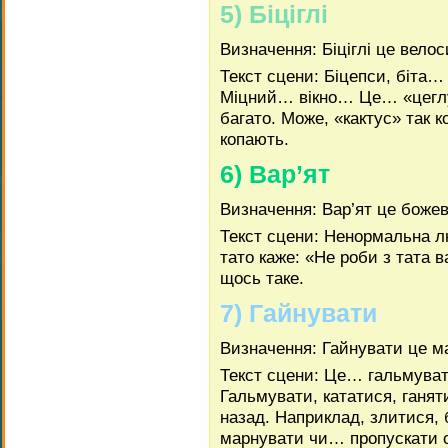
5) Біціглі
Визначення: Біціглі це вело
Текст сцени: Біцепси, біта
Міцний… вікно… Це… «цеглув
багато. Може, «кактус» так к
копають.
6) Вар’ят
Визначення: Вар’ят це боже
Текст сцени: Ненормальна л
тато каже: «Не роби з тата 
щось таке.
7) Гайнувати
Визначення: Гайнувати це м
Текст сцени: Це… гальмуват
Гальмувати, кататися, ганят
назад. Наприклад, злитися,
марнувати чи… пропускати с