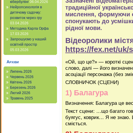
Зазначені відеоматер
кібербулінг
06.04.2026
традиційної українсько
Нейропсихологія в
дитячому садочку:
мислення, формуючи с
розвиток через гру
спонукають до усмішки
03.04.2026
рідної мови.
Методика Карла Орфа
17.03.2026
Відеоролики міст
Запрошуємо у наший
освітній простір
https://fex.net/uk
05.03.2026
«Ой, що це?» — короткі сцен
Архіви
слово, далі — його визначен
Липень 2026
асоціації персонажа (без зм
Червень 2026
СЛОВНИЧОК (СЦЕНИ)
Квітень 2026
Березень 2026
1) Балагура
Лютий 2026
Травень 2025
Визначення: Балагура це ве
Текст сцени: …що багато г
буягус, коврик… Я не знаю. 
сміється.