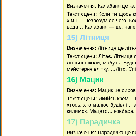
Визначення: Калабаня це к
Текст сцени: Коли ти щось к
хімії — незрозуміло чого.
вода… Калабаня — це, напе
15) Літниця
Визначення: Літниця це літн
Текст сцени: Літає. Літниця 
літньої школи, мабуть. Будів
майстерня влітку. …Літо. Сп
16) Мацик
Визначення: Мацик це сиров
Текст сцени: Якийсь крем
хтось, хто малює будівлі… 
килимок. Мацато… ковбаса. 
17) Парадичка
Визначення: Парадичка це п