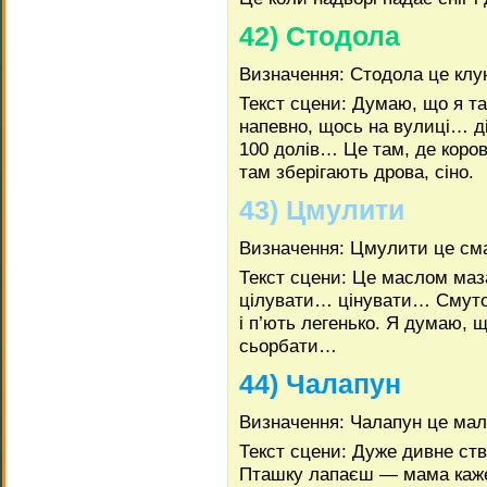
42) Стодола
Визначення: Стодола це клу
Текст сцени: Думаю, що я т
напевно, щось на вулиці… д
100 долів… Це там, де коров
там зберігають дрова, сіно.
43) Цмулити
Визначення: Цмулити це сма
Текст сцени: Це маслом ма
цілувати… цінувати… Смуто
і п’ють легенько. Я думаю, 
сьорбати…
44) Чалапун
Визначення: Чалапун це мал
Текст сцени: Дуже дивне ств
Пташку лапаєш — мама каже