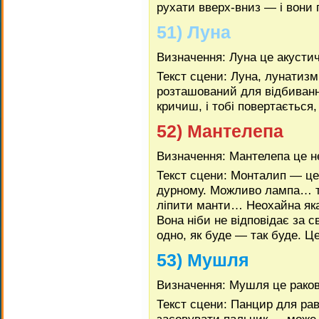
рухати вверх-вниз — і вони
51) Луна
Визначення: Луна це акусти
Текст сцени: Луна, лунатиз
розташований для відбиванн
кричиш, і тобі повертається
52) Мантелепа
Визначення: Мантелепа це н
Текст сцени: Монталип — це 
дурному. Можливо лампа… 
ліпити манти… Неохайна як
Вона ніби не відповідає за 
одно, як буде — так буде. Ц
53) Мушля
Визначення: Мушля це рако
Текст сцени: Панцир для ра