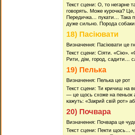
Текст сцени: О, то негарне т
говорять. Може курочка? Це,
Передичка… пукати… Така пал
дуже сильно. Порода собаки.
18) Пасіювати
Визначення: Пасіювати це гн
Текст сцени: Сіяти. «Сію». «
Рити, дім, город, садити…
19) Пелька
Визначення: Пелька це рот
Текст сцени: Ти кричиш на 
— це щось схоже на пеньок 
кажуть: «Закрий свій рот» а
20) Почвара
Визначення: Почвара це чуд
Текст сцени: Пекти щось… ч