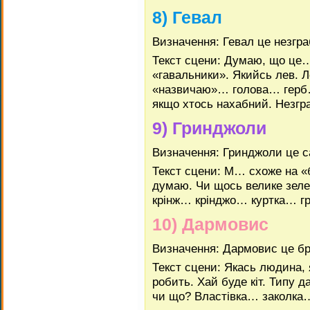
8) Гевал
Визначення: Гевал це незгр
Текст сцени: Думаю, що це…
«гавальники». Якийсь лев. 
«назвичаю»… голова… герб
якщо хтось нахабний. Незгр
9) Гринджоли
Визначення: Гринджоли це с
Текст сцени: М… схоже на «
думаю. Чи щось велике зел
крінж… крінджо… куртка… г
10) Дармовис
Визначення: Дармовис це бр
Текст сцени: Якась людина, 
робить. Хай буде кіт. Типу 
чи що? Властівка… заколка