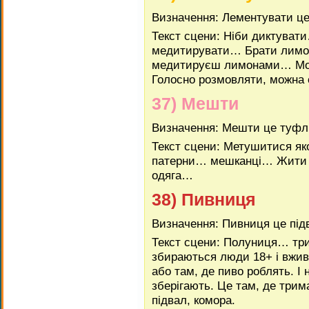
Визначення: Лементувати це
Текст сцени: Ніби диктува
медитирувати… Брати лимони
медитируєш лимонами… Мож
Голосно розмовляти, можна 
37) Мешти
Визначення: Мешти це туфл
Текст сцени: Метушитися як
патерни… мешканці… Жити д
одяга…
38) Пивниця
Визначення: Пивниця це під
Текст сцени: Полуниця… тр
збираються люди 18+ і вжи
або там, де пиво роблять. І
зберігають. Це там, де тр
підвал, комора.