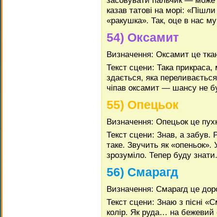
засовувати пальчик — може 
казав татові на морі: «Піш
«ракушка». Так, оце в нас му
54) Оксамит
Визначення: Оксамит це тка
Текст сцени: Така прикраса,
здається, яка переливається.
чіпав оксамит — шансу не б
55) Опецьок
Визначення: Опецьок це пух
Текст сцени: Знав, а забув
таке. Звучить як «опеньок».
зрозуміло. Тепер буду знати
56) Смарагд
Визначення: Смарагд це дор
Текст сцени: Знаю з пісні «
колір. Як руда… на бежевий 