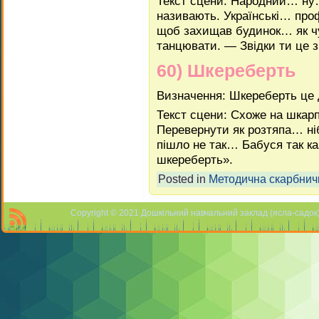
Текст сцени: Народний… ну
називають. Українські… про
щоб захищав будинок… як ч
танцювати. — Звідки ти це 
60) Шкереберть
Визначення: Шкереберть це 
Текст сцени: Схоже на шкарп
Перевернути як розтяпа… н
пішло не так… Бабуся так ка
шкереберть».
Posted in
Методична скарбнич
Copyright © 2021 Дошкільний навчальний заклад (ясла-садок) 