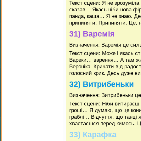
Текст сцени: Я не зрозуміла 
сказав… Якась ніби нова фі
панда, каша… Я не знаю. Де
припиняти. Припиняти. Це, 
31) Варемія
Визначення: Варемія це сил
Текст сцени: Може і якась с
Вареки… варення… А там жив
Вероніка. Кричати від радост
голосний крик. Десь дуже ви
32) Витрибеньки
Визначення: Витрибеньки це
Текст сцени: Ніби витираєш
гроші… Я думаю, що це кон
граблі… Відчуття, що танці 
хвастаєшся перед кимось. Ц
33) Карафка