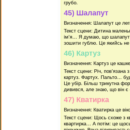
грубо.
45) Шалапут
Визначення: Шалапут це лег
Текст сцени: Дитина малень
ім’я… Я думаю, що шалапут 
зошити гублю. Це якийсь не
46) Картуз
Визначення: Картуз це кашк
Текст сцени: Річ, пов’язана 
картуз. Фартух. Пальто… буд
Це убір. Більш трикутна фор
дивився, але знаю, що він є
47) Кватирка
Визначення: Кватирка це вік
Текст сцени: Щось схоже з
квартирка… А потім: це щось
віконечко. Вона відкриваєтьс